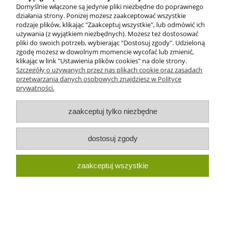
Newsletter
Domyślnie włączone są jedynie pliki niezbędne do poprawnego
działania strony. Poniżej możesz zaakceptować wszystkie
rodzaje plików, klikając "Zaakceptuj wszystkie", lub odmówić ich
Podaj swój adres e-mail, jeżeli chcesz otrzymywać
używania (z wyjątkiem niezbędnych). Możesz też dostosować
informacje o nowościach i promocjach.
pliki do swoich potrzeb, wybierając "Dostosuj zgody". Udzieloną
zgodę możesz w dowolnym momencie wycofać lub zmienić,
klikając w link "Ustawienia plików cookies" na dole strony.
Szczegóły o używanych przez nas plikach cookie oraz zasadach
Twoje dane będą przetwarzane zgodnie z naszą
polityką
przetwarzania danych osobowych znajdziesz w Polityce
prywatności
prywatności.
zaakceptuj tylko niezbędne
dostosuj zgody
zaakceptuj wszystkie
SZYBKA WYSYŁKA
PROGRAM RABATOWY