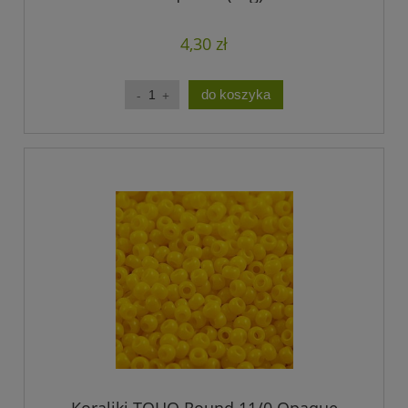
4,30 zł
do koszyka
Koraliki TOHO Round 11/0 Opaque