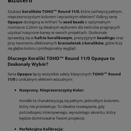
Biżuterii
Szukasz
koralików TOHO™ Round 11/0
, które zachwycą pełnym,
nieprzezroczystym kolorem i wyrazistym efektem? Odkryj serię
Opaque
dostępną w ArtFan! Te
seed beads
o optymalnym
rozmiarze 2.2mm są idealnym wyborem dla twórców pragnących
uzyskać nasycone barwy w swoich projektach. Doskonale
sprawdzą się w
hafcie koralikowym
, precyzyjnym
beadingu
oraz
przy tworzeniu efektownych
bransoletek z koralików
, gdzie liczy
się głębia koloru i profesjonalny wygląd.
Dlaczego Koraliki TOHO™ Round 11/0 Opaque to
Doskonały Wybór?
Seria
Opaque
łączy wszystkie zalety klasycznych
TOHO™ Round
11/0
z unikalnym efektem wizualnym:
Nasycony, Nieprzezroczysty Kolor:
Koraliki te charakteryzują się pełnym, jednolitym kolorem,
który nie prześwituje. To idealne rozwiązanie, gdy
potrzebujesz intensywnego, wyrazistego akcentu, który
będzie dominował w Twoim projekcie.
Perfekcyjna Kalibracja: