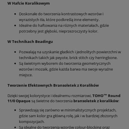
W Hafcie Koralikowym
Doskonałe do tworzenia kontrastowych wzorów i
wyrazistych tła, które podkreślą inne elementy.
Idealne do haftowania na różnych materiałach, gdzie
potrzebny jest głęboki, nieprzezroczysty kolor.
W Technikach Beadingu
Pozwalają na uzyskanie gładkich i jednolitych powierzchni w
technikach takich jak peyote, brick stitch czy herringbone.
Są świetnym wyborem do tworzenia geometrycznych
wzorów i mozaik, gdzie każda barwa ma swoje wyraźne
miejsce.
Tworzenie Efektownych Bransoletek z Koralików
Dzięki swojej kolorystyce i idealnemu rozmiarowi,
TOHO™ Round
11/0 Opaque
są świetne do tworzenia
bransoletek z koralików
:
Sprawdzają się zarówno w minimalistycznych projektach,
gdzie sam kolor gra główną rolę, jak i w bardziej złożonych
kompozycjach.
Są idealne do tworzenia wzorów colour-blocking oraz