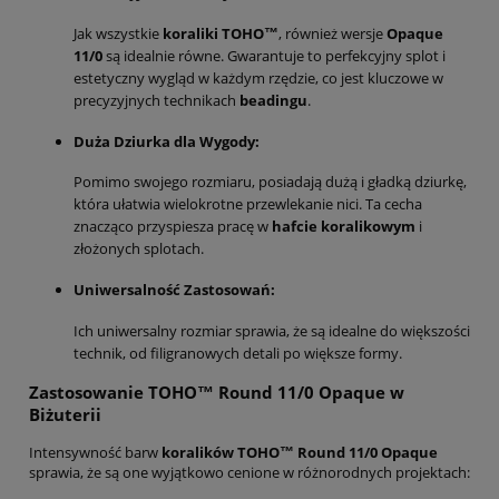
Jak wszystkie
koraliki TOHO™
, również wersje
Opaque
11/0
są idealnie równe. Gwarantuje to perfekcyjny splot i
estetyczny wygląd w każdym rzędzie, co jest kluczowe w
precyzyjnych technikach
beadingu
.
Duża Dziurka dla Wygody:
Pomimo swojego rozmiaru, posiadają dużą i gładką dziurkę,
która ułatwia wielokrotne przewlekanie nici. Ta cecha
znacząco przyspiesza pracę w
hafcie koralikowym
i
złożonych splotach.
Uniwersalność Zastosowań:
Ich uniwersalny rozmiar sprawia, że są idealne do większości
technik, od filigranowych detali po większe formy.
Zastosowanie TOHO™ Round 11/0 Opaque w
Biżuterii
Intensywność barw
koralików TOHO™ Round 11/0 Opaque
sprawia, że są one wyjątkowo cenione w różnorodnych projektach: