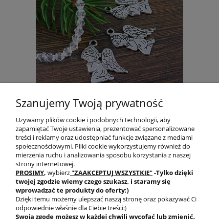
Szanujemy Twoją prywatność
Zawieszka aniołek z metalu 24x17mm antyczne
Używamy plików cookie i podobnych technologii, aby
srebro (4szt.)
zapamiętać Twoje ustawienia, prezentować spersonalizowane
treści i reklamy oraz udostępniać funkcje związane z mediami
2,30 zł
społecznościowymi. Pliki cookie wykorzystujemy również do
mierzenia ruchu i analizowania sposobu korzystania z naszej
strony internetowej.
do koszyka
PROSIMY
,
wybierz
"ZAAKCEPTUJ WSZYSTKIE"
-Tylko dzięki
twojej zgodzie
wiemy czego szukasz, i staramy się
wprowadzać te produkty do oferty:)
Dzięki temu możemy ulepszać naszą stronę oraz pokazywać Ci
odpowiednie właśnie dla Ciebie treści:)
Swoją zgodę możesz w każdej chwili wycofać lub zmienić.