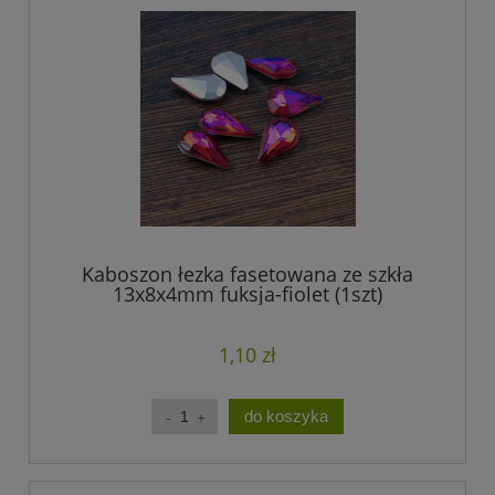
Kaboszon łezka fasetowana ze szkła
13x8x4mm fuksja-fiolet (1szt)
1,10 zł
do koszyka