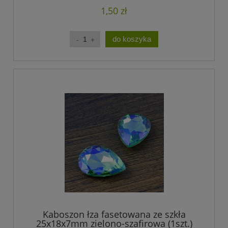
1,50 zł
do koszyka
Kaboszon łza fasetowana ze szkła
25x18x7mm zielono-szafirowa (1szt.)