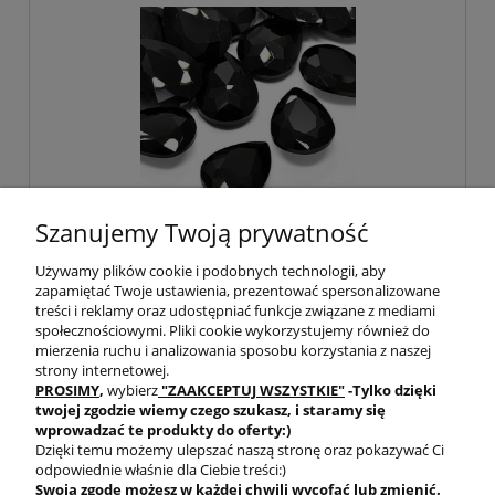
Szanujemy Twoją prywatność
Kaboszon łza fasetowana ze szkła
Używamy plików cookie i podobnych technologii, aby
25x18x7mm czarny (1szt.)
zapamiętać Twoje ustawienia, prezentować spersonalizowane
treści i reklamy oraz udostępniać funkcje związane z mediami
społecznościowymi. Pliki cookie wykorzystujemy również do
2,30 zł
mierzenia ruchu i analizowania sposobu korzystania z naszej
strony internetowej.
PROSIMY
,
wybierz
"ZAAKCEPTUJ WSZYSTKIE"
-Tylko dzięki
twojej zgodzie
wiemy czego szukasz, i staramy się
do koszyka
wprowadzać te produkty do oferty:)
Dzięki temu możemy ulepszać naszą stronę oraz pokazywać Ci
odpowiednie właśnie dla Ciebie treści:)
Swoją zgodę możesz w każdej chwili wycofać lub zmienić.