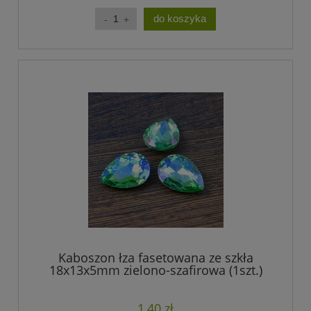
do koszyka
Kaboszon łza fasetowana ze szkła
18x13x5mm zielono-szafirowa (1szt.)
1,40 zł