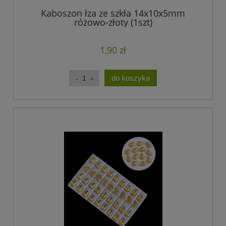
Kaboszon łza ze szkła 14x10x5mm
różowo-złoty (1szt)
1,90 zł
do koszyka