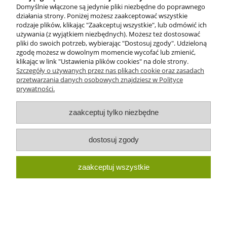
Domyślnie włączone są jedynie pliki niezbędne do poprawnego
działania strony. Poniżej możesz zaakceptować wszystkie
rodzaje plików, klikając "Zaakceptuj wszystkie", lub odmówić ich
używania (z wyjątkiem niezbędnych). Możesz też dostosować
pliki do swoich potrzeb, wybierając "Dostosuj zgody". Udzieloną
zgodę możesz w dowolnym momencie wycofać lub zmienić,
klikając w link "Ustawienia plików cookies" na dole strony.
Szczegóły o używanych przez nas plikach cookie oraz zasadach
przetwarzania danych osobowych znajdziesz w Polityce
prywatności.
zaakceptuj tylko niezbędne
Kaboszon łza fasetowana ze szkła
dostosuj zgody
25x18mm szafirowy (1szt.)
zaakceptuj wszystkie
2,30 zł
do koszyka