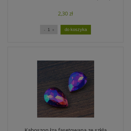
2,30 zł
do koszyka
Kaboszon łza fasetowana ze szkła