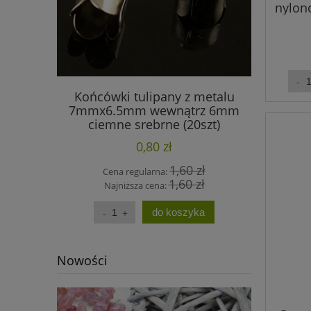
nylon
Końcówki tulipany z metalu
Oponki 
7mmx6.5mm wewnątrz 6mm
(2
ciemne srebrne (20szt)
WYPRZEDAŻ
0,80 zł
1,60 zł
Cena regularna:
Cen
1,60 zł
Najniższa cena:
Na
do koszyka
Nowości