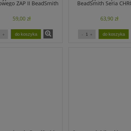
owego ZAP II BeadSmith
BeadSmith Seria CH
(1szt.)
(1szt.)
59,00 zł
63,90 zł
do koszyka
do koszyka
z drewna 29mmx20mm
Zawieszka metalowa piórk
szt) WYPRZEDAŻ
19x4mm antyczne srebro (10sz
1,10 zł
0,90 zł
2,20 zł
1,20 zł
a regularna:
Cena regularna:
2,20 zł
1,20 zł
jniższa cena:
Najniższa cena:
do koszyka
do koszyka