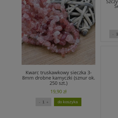
Szcz
S
Kwarc truskawkowy sieczka 3-
Ametyst
8mm drobne kamyczki (sznur ok.
drobne k
250 szt.)
19,90 zł
do koszyka