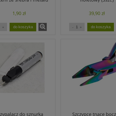
8cm niebieska (1szt.)
1,90 zł
39,90 zł
do koszyka
do koszyka
zypalacz do sznurka
Szczypce tnące boc