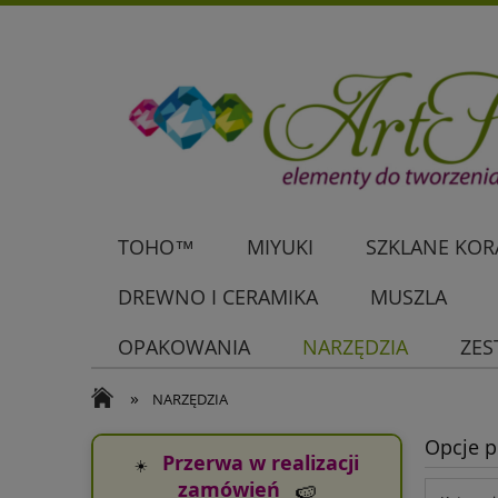
TOHO™
MIYUKI
SZKLANE KORA
DREWNO I CERAMIKA
MUSZLA
OPAKOWANIA
NARZĘDZIA
ZES
»
NARZĘDZIA
Opcje p
Przerwa w realizacji
☀️
zamówień
🍉