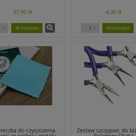
koralikami 15cm (1sz
37,90 zł
4,30 zł
do koszyka
do koszyka
ereczka do czyszczenia
Zestaw szczypiec do biż
terii ze srebra i metalu
fioletowy (3szt.)