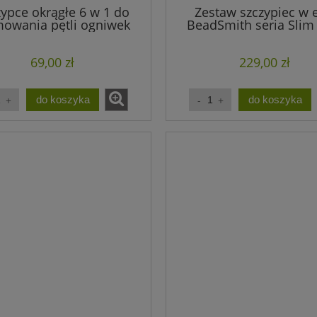
zypce okrągłe 6 w 1 do
Zestaw szczypiec w e
mowania pętli ogniwek
BeadSmith seria Slim
turkusowe (1szt.)
fioletowe do biżuteri
zestaw)
69,00 zł
229,00 zł
do koszyka
do koszyka