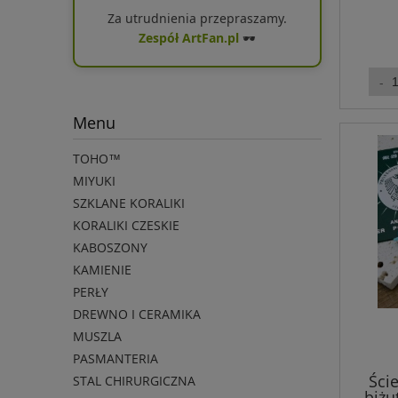
Za utrudnienia przepraszamy.
Zespół ArtFan.pl
🕶️
Menu
TOHO™
MIYUKI
SZKLANE KORALIKI
KORALIKI CZESKIE
KABOSZONY
KAMIENIE
PERŁY
DREWNO I CERAMIKA
MUSZLA
PASMANTERIA
Ści
STAL CHIRURGICZNA
biżu