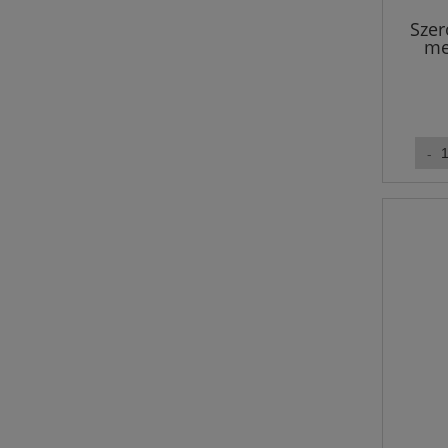
Szer
me
B