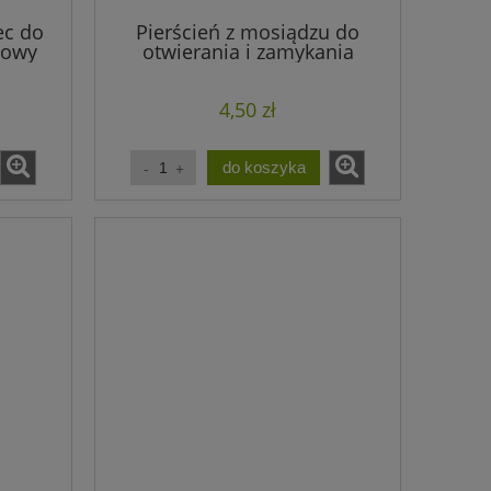
ec do
Pierścień z mosiądzu do
etowy
otwierania i zamykania
ogniwek (1szt.)
4,50 zł
do koszyka