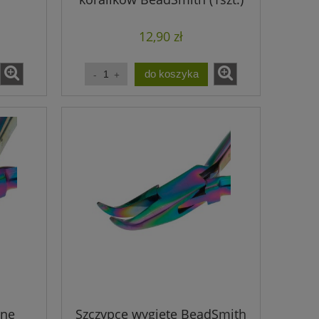
12,90 zł
do koszyka
zne
Szczypce wygięte BeadSmith