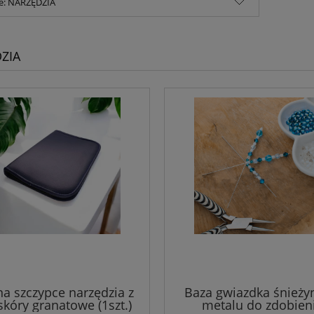
ie: NARZĘDZIA
ZIA
na szczypce narzędzia z
Baza gwiazdka śnieży
skóry granatowe (1szt.)
metalu do zdobien