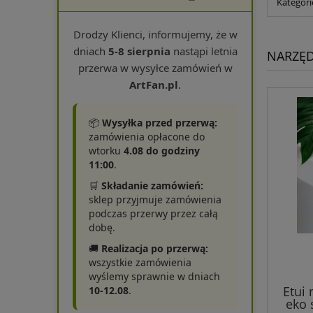
Kategor
Drodzy Klienci, informujemy, że w
dniach
5-8 sierpnia
nastąpi letnia
NARZĘD
przerwa w wysyłce zamówień w
ArtFan.pl
.
📦
Wysyłka przed przerwą:
zamówienia opłacone do
wtorku
4.08 do godziny
11:00
.
🛒
Składanie zamówień:
sklep przyjmuje zamówienia
podczas przerwy przez całą
dobę.
🚚
Realizacja po przerwą:
wszystkie zamówienia
wyślemy sprawnie w dniach
Etui 
10-12.08
.
eko 