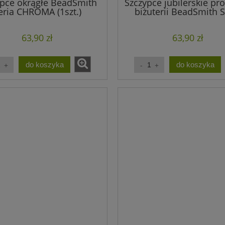
ypce okrągłe BeadSmith
Szczypce jubilerskie pr
eria CHROMA (1szt.)
biżuterii BeadSmith S
CHROMA (1szt.)
63,90 zł
63,90 zł
do koszyka
do koszyka
 jasny sieczka 3-8mm
Awenturyn zielony sieczka 3
amyczki (sznur ok. 250
8mm drobne kamyczki (sznu
szt.)
około 250 szt.)
19,90 zł
19,90 zł
do koszyka
do koszyka