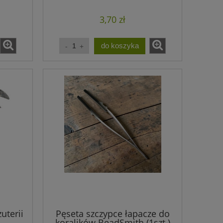
t.)
koralikami 11cm (1szt.)
3,70 zł
do koszyka
uterii
Pęseta szczypce łapacze do
koralików BeadSmith (1szt.)