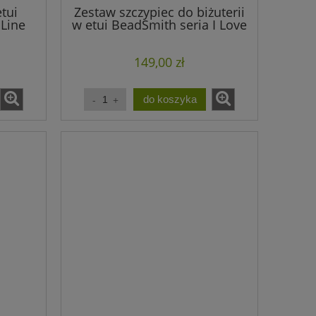
tui
Zestaw szczypiec do biżuterii
 Line
w etui BeadSmith seria I Love
i (1
Beads Serce czerwone
149,00 zł
do koszyka