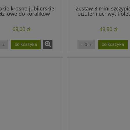
okie krosno jubilerskie
Zestaw 3 mini szczypi
talowe do koralików
biżuterii uchwyt fiol
eadSmith (1 zestaw)
Beadsmith (1kpl.)
69,00 zł
49,90 zł
do koszyka
do koszyka