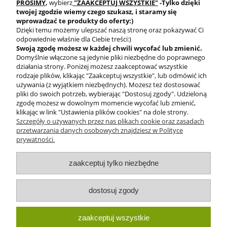
PROSIMY
,
wybierz
"ZAAKCEPTUJ WSZYSTKIE"
-Tylko dzięki
twojej zgodzie
wiemy czego szukasz, i staramy się
wprowadzać te produkty do oferty:)
Dzięki temu możemy ulepszać naszą stronę oraz pokazywać Ci
odpowiednie właśnie dla Ciebie treści:)
Swoją zgodę możesz w każdej chwili wycofać lub zmienić.
Domyślnie włączone są jedynie pliki niezbędne do poprawnego
BEZPIECZNE
działania strony. Poniżej możesz zaakceptować wszystkie
PŁATNOŚCI
rodzaje plików, klikając "Zaakceptuj wszystkie", lub odmówić ich
używania (z wyjątkiem niezbędnych). Możesz też dostosować
pliki do swoich potrzeb, wybierając "Dostosuj zgody". Udzieloną
zgodę możesz w dowolnym momencie wycofać lub zmienić,
klikając w link "Ustawienia plików cookies" na dole strony.
Szczegóły o używanych przez nas plikach cookie oraz zasadach
przetwarzania danych osobowych znajdziesz w Polityce
prywatności.
O nas
zaakceptuj tylko niezbędne
Obsługa klienta
dostosuj zgody
Pomoc
zaakceptuj wszystkie
Moje konto