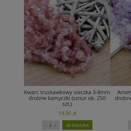
Kwarc truskawkowy sieczka 3-8mm
Amety
drobne kamyczki (sznur ok. 250
drobne
szt.)
19,90 zł
do koszyka