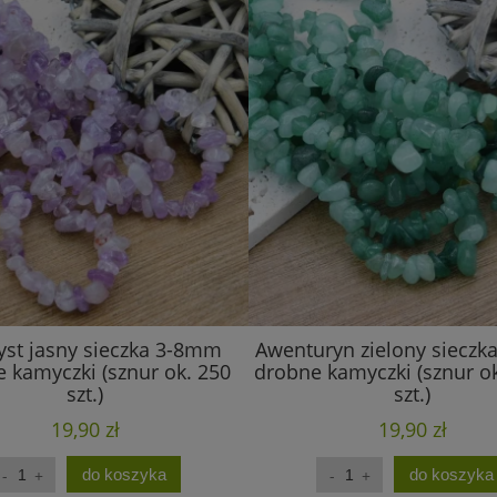
st jasny sieczka 3-8mm
Awenturyn zielony siecz
 kamyczki (sznur ok. 250
drobne kamyczki (sznur o
szt.)
szt.)
19,90 zł
19,90 zł
do koszyka
do koszyka