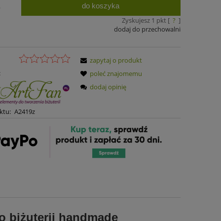
do koszyka
.
Zyskujesz
1
pkt [
?
]
dodaj do przechowalni
zapytaj o produkt
:
poleć znajomemu
dodaj opinię
ktu:
A2419z
o biżuterii
handmade