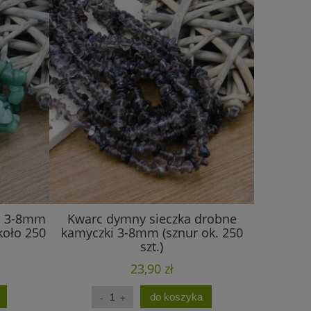
ka 3-8mm
Kwarc dymny sieczka drobne
Obsydian
koło 250
kamyczki 3-8mm (sznur ok. 250
kamyczk
szt.)
23,90 zł
do koszyka