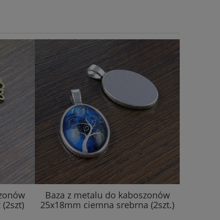
szonów
Baza z metalu do kaboszonów
Zawie
(2szt)
25x18mm ciemna srebrna (2szt.)
12.5mm
(