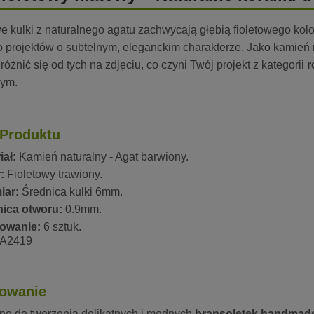
 kulki z naturalnego agatu zachwycają głębią fioletowego kolor
 projektów o subtelnym, eleganckim charakterze. Jako kamień n
różnić się od tych na zdjęciu, co czyni Twój projekt z kategorii
r
wym.
Produktu
iał:
Kamień naturalny - Agat barwiony.
:
Fioletowy trawiony.
iar:
Średnica kulki 6mm.
ica otworu:
0.9mm.
owanie:
6 sztuk.
A2419
owanie
ne do tworzenia delikatnych i modnych
bransoletek handmad