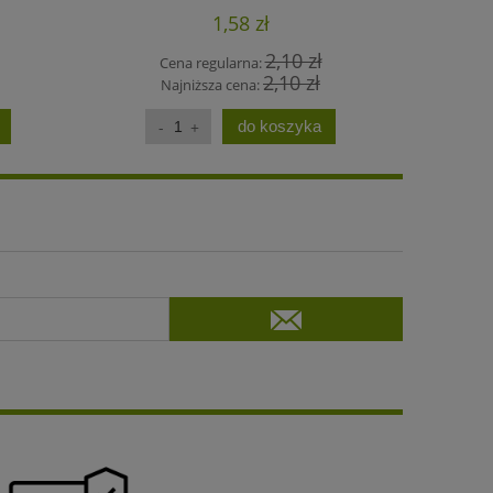
1,58 zł
2,10 zł
Cena regularna:
C
2,10 zł
Najniższa cena:
N
do koszyka