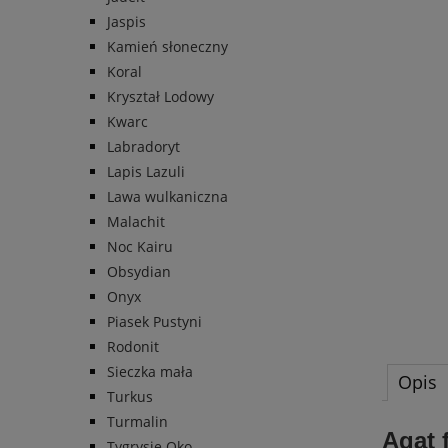
Jaspis
Kamień słoneczny
Koral
Kryształ Lodowy
Kwarc
Labradoryt
Lapis Lazuli
Lawa wulkaniczna
Malachit
Noc Kairu
Obsydian
Onyx
Piasek Pustyni
Rodonit
Sieczka mała
Opis
Turkus
Turmalin
Agat 
Tygrysie Oko