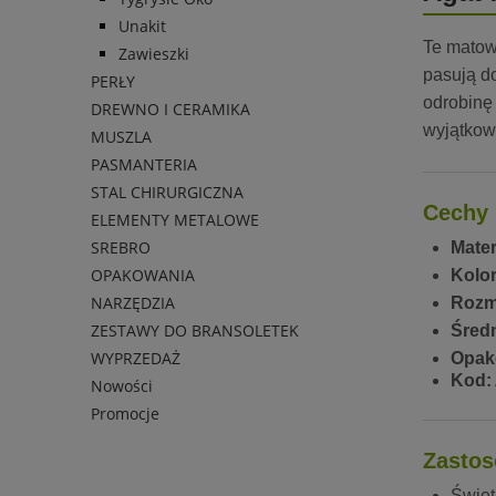
Unakit
Te matowe
Zawieszki
pasują do
PERŁY
odrobinę 
DREWNO I CERAMIKA
wyjątko
MUSZLA
PASMANTERIA
STAL CHIRURGICZNA
Cechy 
ELEMENTY METALOWE
SREBRO
Mater
OPAKOWANIA
Kolor
NARZĘDZIA
Rozm
ZESTAWY DO BRANSOLETEK
Średn
WYPRZEDAŻ
Opak
Kod:
Nowości
Promocje
Zastos
Świet