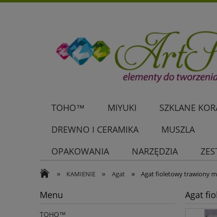
TOHO™
MIYUKI
SZKLANE KORA
DREWNO I CERAMIKA
MUSZLA
OPAKOWANIA
NARZĘDZIA
ZES
»
»
»
KAMIENIE
Agat
Agat fioletowy trawiony m
Menu
Agat fi
TOHO™