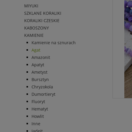
MIYUKI
SZKLANE KORALIKI
KORALIKI CZESKIE
KABOSZONY
KAMIENIE
Kamienie na sznurach
Agat
Amazonit
Apatyt
Ametyst
Bursztyn
Chryzokola
Dumortieryt
Fluoryt
Hematyt
Howlit
Inne
Jadeit