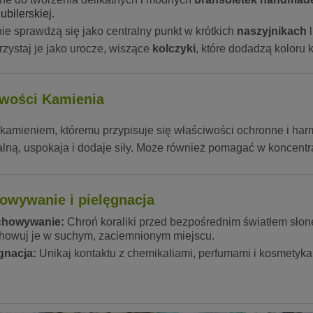
jubilerskiej
.
nie sprawdzą się jako centralny punkt w krótkich
naszyjnikach
l
zystaj je jako urocze, wiszące
kolczyki
, które dodadzą koloru k
wości Kamienia
t kamieniem, któremu przypisuje się właściwości ochronne i h
lną, uspokaja i dodaje siły. Może również pomagać w koncentr
owywanie i pielęgnacja
chowywanie:
Chroń koraliki przed bezpośrednim światłem słone
howuj je w suchym, zaciemnionym miejscu.
gnacja:
Unikaj kontaktu z chemikaliami, perfumami i kosmetykam