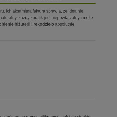
u. Ich aksamitna faktura sprawia, że idealnie
aturalny, każdy koralik jest niepowtarzalny i może
obienie biżuterii
i
rękodzieło
absolutnie
e
, zarówno na
gumce silikonowej
, jak i na cienkiej