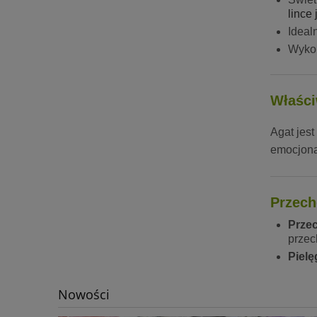
lince 
Ideal
Wykor
Właści
Agat jes
emocjona
Przech
Prze
przec
Pielę
Nowości