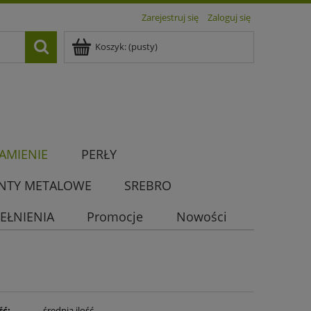
Zarejestruj się
Zaloguj się
Koszyk:
(pusty)
AMIENIE
PERŁY
NTY METALOWE
SREBRO
EŁNIENIA
Promocje
Nowości
ść:
średnia ilość