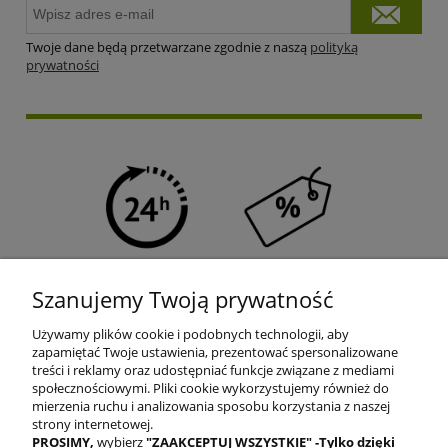
Twoje dane będą przetwarzane zgodnie z naszą
polityką
prywatności
SZYBKA WYSYŁKA
PROGRAM RABATOWY
Szanujemy Twoją prywatność
Używamy plików cookie i podobnych technologii, aby
zapamiętać Twoje ustawienia, prezentować spersonalizowane
treści i reklamy oraz udostępniać funkcje związane z mediami
społecznościowymi. Pliki cookie wykorzystujemy również do
mierzenia ruchu i analizowania sposobu korzystania z naszej
DARMOWA DOSTAWA
PRODUKTY OD RĘKI
strony internetowej.
PROSIMY
,
wybierz
"ZAAKCEPTUJ WSZYSTKIE"
-Tylko dzięki