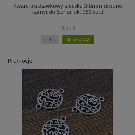
Kwarc truskawkowy sieczka 3-8mm drobne
Am
kamyczki (sznur ok. 250 szt.)
19,90 zł
do koszyka
Promocje