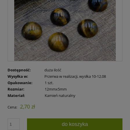
Dostępność:
duża ilość
Wysyłka w:
Przerwa w realizacji, wysłka 10-12.08
Opakowanie:
1 szt.
Rozmiar:
12mmx5mm
Materiał:
Kamień naturalny
2,70 zł
Cena:
do koszyka