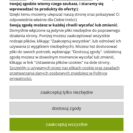
twojej zgodzie
wiemy czego szukasz, i staramy się
wprowadzać te produkty do oferty:)
Dzięki temu możemy ulepszać naszą stronę oraz pokazywać Ci
odpowiednie właśnie dla Ciebie treści:)
Swoją zgodę możesz w każdej chwili wycofać lub zmienić.
Domyślnie włączone są jedynie pliki niezbędne do poprawnego
BEZPIECZNE
działania strony. Poniżej możesz zaakceptować wszystkie
PŁATNOŚCI
rodzaje plików, klikając "Zaakceptuj wszystkie", lub odmówić ich
używania (z wyjątkiem niezbędnych). Możesz też dostosować
pliki do swoich potrzeb, wybierając "Dostosuj zgody". Udzieloną
zgodę możesz w dowolnym momencie wycofać lub zmienić,
klikając w link "Ustawienia plików cookies" na dole strony.
Szczegóły o używanych przez nas plikach cookie oraz zasadach
przetwarzania danych osobowych znajdziesz w Polityce
prywatności.
O nas
zaakceptuj tylko niezbędne
Obsługa klienta
dostosuj zgody
Pomoc
zaakceptuj wszystkie
Moje konto