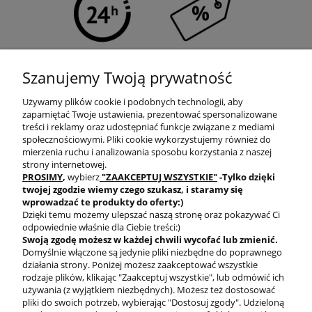
SZYBKA WYSYŁKA
PROGRAM RABATOWY
Szanujemy Twoją prywatność
Używamy plików cookie i podobnych technologii, aby
zapamiętać Twoje ustawienia, prezentować spersonalizowane
treści i reklamy oraz udostępniać funkcje związane z mediami
społecznościowymi. Pliki cookie wykorzystujemy również do
mierzenia ruchu i analizowania sposobu korzystania z naszej
DARMOWA DOSTAWA
PRODUKTY OD RĘKI
strony internetowej.
PROSIMY
,
wybierz
"ZAAKCEPTUJ WSZYSTKIE"
-Tylko dzięki
twojej zgodzie
wiemy czego szukasz, i staramy się
wprowadzać te produkty do oferty:)
Dzięki temu możemy ulepszać naszą stronę oraz pokazywać Ci
odpowiednie właśnie dla Ciebie treści:)
Swoją zgodę możesz w każdej chwili wycofać lub zmienić.
Domyślnie włączone są jedynie pliki niezbędne do poprawnego
BEZPIECZNE
działania strony. Poniżej możesz zaakceptować wszystkie
PŁATNOŚCI
rodzaje plików, klikając "Zaakceptuj wszystkie", lub odmówić ich
używania (z wyjątkiem niezbędnych). Możesz też dostosować
pliki do swoich potrzeb, wybierając "Dostosuj zgody". Udzieloną