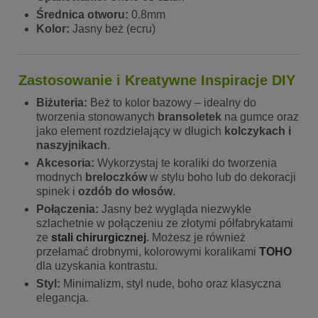
Średnica otworu:
0.8mm
Kolor:
Jasny beż (ecru)
Zastosowanie i Kreatywne Inspiracje DIY
Biżuteria:
Beż to kolor bazowy – idealny do
tworzenia stonowanych
bransoletek
na gumce oraz
jako element rozdzielający w długich
kolczykach i
naszyjnikach
.
Akcesoria:
Wykorzystaj te koraliki do tworzenia
modnych
breloczków
w stylu boho lub do dekoracji
spinek i
ozdób do włosów
.
Połączenia:
Jasny beż wygląda niezwykle
szlachetnie w połączeniu ze złotymi półfabrykatami
ze
stali chirurgicznej
. Możesz je również
przełamać drobnymi, kolorowymi koralikami
TOHO
dla uzyskania kontrastu.
Styl:
Minimalizm, styl nude, boho oraz klasyczna
elegancja.