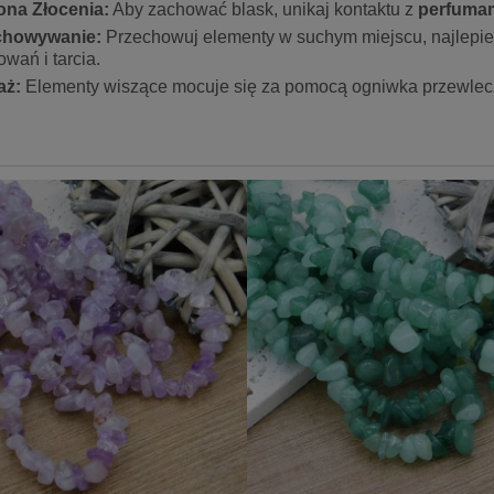
ona Złocenia:
Aby zachować blask, unikaj kontaktu z
perfumam
chowywanie:
Przechowuj elementy w suchym miejscu, najlepi
owań i tarcia.
aż:
Elementy wiszące mocuje się za pomocą ogniwka przewlec