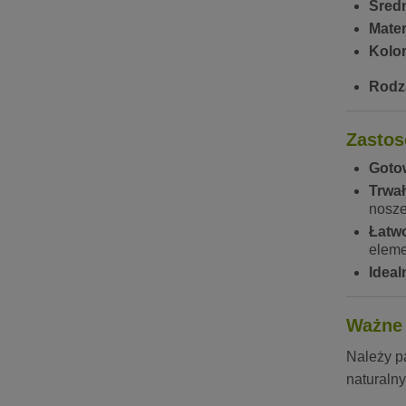
Śred
Mater
Kolor
Rodz
Zastos
Goto
Trwał
nosze
Łatw
eleme
Ideal
Ważne 
Należy pa
naturaln