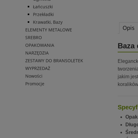
Łańcuszki
Przekładki
Krawatki, Bazy
Opis
ELEMENTY METALOWE
SREBRO
Baza 
OPAKOWANIA
NARZĘDZIA
ZESTAWY DO BRANSOLETEK
Eleganc
WYPRZEDAŻ
tworzenia
Nowości
jakim jes
Promocje
koralikó
Specyf
Opak
Długo
Średn