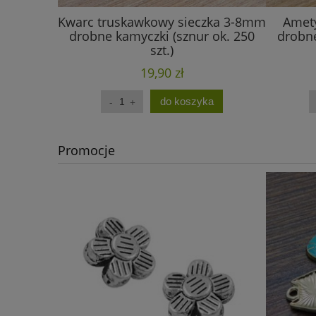
Kwarc truskawkowy sieczka 3-8mm
Amety
drobne kamyczki (sznur ok. 250
drobne
szt.)
19,90 zł
do koszyka
Promocje