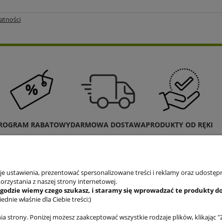
atności
ROGRAM RABATOWY
DARMOWA DOSTAWA
PRODUKTY OD RĘKI
 ustawienia, prezentować spersonalizowane treści i reklamy oraz udostępn
rzystania z naszej strony internetowej.
zgodzie
wiemy czego szukasz, i staramy się wprowadzać te produkty do
nie właśnie dla Ciebie treści:)
a strony. Poniżej możesz zaakceptować wszystkie rodzaje plików, klikając "