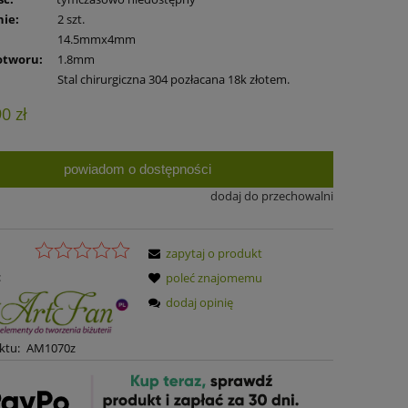
ie:
2 szt.
14.5mmx4mm
otworu:
1.8mm
Stal chirurgiczna 304 pozłacana 18k złotem.
90 zł
powiadom o dostępności
dodaj do przechowalni
zapytaj o produkt
:
poleć znajomemu
dodaj opinię
ktu:
AM1070z