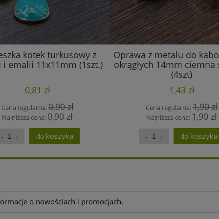
eszka kotek turkusowy z
Oprawa z metalu do kab
 i emalii 11x11mm (1szt.)
okrągłych 14mm ciemna 
(4szt)
0,81 zł
1,43 zł
0,90 zł
1,90 zł
Cena regularna:
Cena regularna:
0,90 zł
1,90 zł
Najniższa cena:
Najniższa cena:
do koszyka
do koszyka
nformacje o nowościach i promocjach.