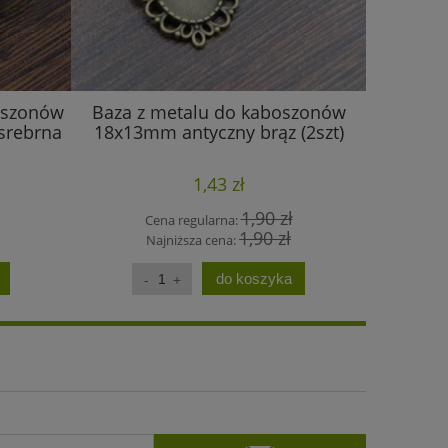
oszonów
Baza z metalu do kaboszonów
Ozdob
srebrna
18x13mm antyczny brąz (2szt)
24mm 
1,43 zł
1,90 zł
Cena regularna:
C
1,90 zł
Najniższa cena:
N
do koszyka