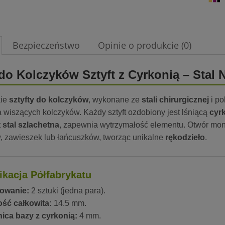
Bezpieczeństwo
Opinie o produkcie (0)
do Kolczyków Sztyft z Cyrkonią – Stal
kie
sztyfty do kolczyków
, wykonane ze
stali chirurgicznej
i po
 wiszących kolczyków. Każdy sztyft ozdobiony jest lśniącą
cyr
t
stal szlachetna
, zapewnia wytrzymałość elementu. Otwór mo
w, zawieszek lub łańcuszków, tworząc unikalne
rękodzieło
.
ikacja Półfabrykatu
owanie:
2 sztuki (jedna para).
ść całkowita:
14.5 mm.
ica bazy z cyrkonią:
4 mm.