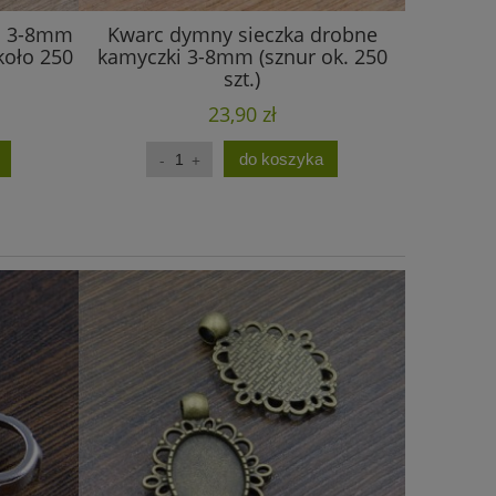
ka 3-8mm
Kwarc dymny sieczka drobne
Obsydian
koło 250
kamyczki 3-8mm (sznur ok. 250
kamyczk
szt.)
23,90 zł
do koszyka