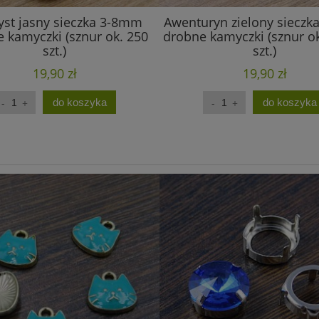
st jasny sieczka 3-8mm
Awenturyn zielony siecz
 kamyczki (sznur ok. 250
drobne kamyczki (sznur o
szt.)
szt.)
19,90 zł
19,90 zł
do koszyka
do koszyka