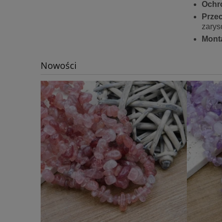
Ochr
Prze
zarys
Mont
Nowości