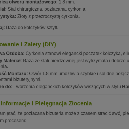
nica otworu montażowego:
1.8 mm.
iał:
Stal chirurgiczna, pozłacana, cyrkonia.
ystyka:
Złoty z przezroczystą cyrkonią.
aj:
Baza do kolczyków sztyft.
owanie i Zalety (DIY)
wa Ozdoba:
Cyrkonia stanowi elegancki początek kolczyka, eli
y Materiał:
Baza ze stali nierdzewnej jest wytrzymała i dobrze 
nia.
ość Montażu:
Otwór 1.8 mm umożliwia szybkie i solidne połącz
ntami biżuteryjnymi.
ne do:
Tworzenia eleganckich kolczyków wiszących w stylu
Ha
Informacje i Pielęgnacja Złocenia
miętać, że pozłacana biżuteria może z czasem stracić swój pie
ym procesem: