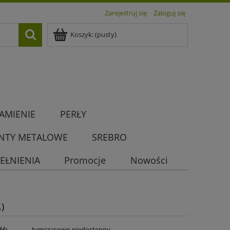
Zarejestruj się
Zaloguj się
Koszyk:
(pusty)
AMIENIE
PERŁY
NTY METALOWE
SREBRO
EŁNIENIA
Promocje
Nowości
)
ść:
tymczasowo niedostępny