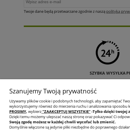
Twoje dane będą przetwarzane zgodnie z naszą
polityką pryw
SZYBKA WYSYŁKA
P
Szanujemy Twoją prywatność
Używamy plików cookie i podobnych technologii, aby zapamiętać Twoje
wykorzystujemy również do mierzenia ruchu i analizowania sposobu ko
PROSIMY
,
wybierz
"ZAAKCEPTUJ WSZYSTKIE"
-Tylko dzięki twojej 
Dzięki temu możemy ulepszać naszą stronę oraz pokazywać Ci odpowied
Swoją zgodę możesz w każdej chwili wycofać lub zmienić.
Domyślnie włączone są jedynie pliki niezbędne do poprawnego działani