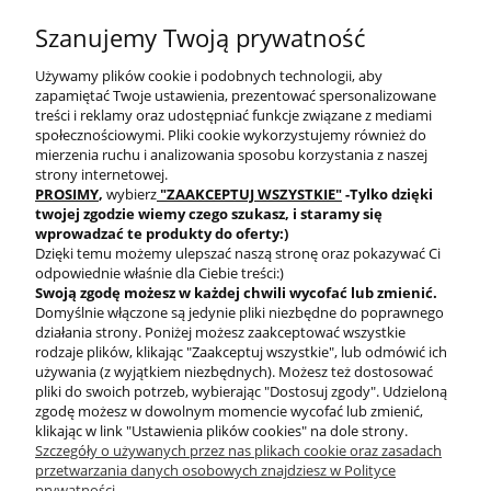
SZYBKA WYSYŁKA
PROGRAM RABATOWY
Szanujemy Twoją prywatność
Używamy plików cookie i podobnych technologii, aby
zapamiętać Twoje ustawienia, prezentować spersonalizowane
treści i reklamy oraz udostępniać funkcje związane z mediami
społecznościowymi. Pliki cookie wykorzystujemy również do
mierzenia ruchu i analizowania sposobu korzystania z naszej
DARMOWA DOSTAWA
PRODUKTY OD RĘKI
strony internetowej.
PROSIMY
,
wybierz
"ZAAKCEPTUJ WSZYSTKIE"
-Tylko dzięki
twojej zgodzie
wiemy czego szukasz, i staramy się
wprowadzać te produkty do oferty:)
Dzięki temu możemy ulepszać naszą stronę oraz pokazywać Ci
odpowiednie właśnie dla Ciebie treści:)
Swoją zgodę możesz w każdej chwili wycofać lub zmienić.
Domyślnie włączone są jedynie pliki niezbędne do poprawnego
BEZPIECZNE
działania strony. Poniżej możesz zaakceptować wszystkie
PŁATNOŚCI
rodzaje plików, klikając "Zaakceptuj wszystkie", lub odmówić ich
używania (z wyjątkiem niezbędnych). Możesz też dostosować
pliki do swoich potrzeb, wybierając "Dostosuj zgody". Udzieloną
zgodę możesz w dowolnym momencie wycofać lub zmienić,
klikając w link "Ustawienia plików cookies" na dole strony.
Szczegóły o używanych przez nas plikach cookie oraz zasadach
przetwarzania danych osobowych znajdziesz w Polityce
prywatności.