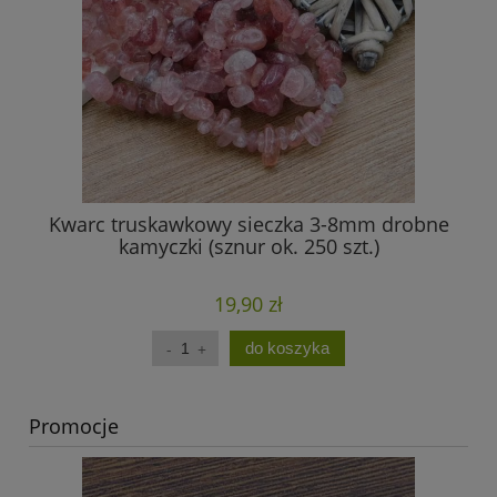
Kwarc truskawkowy sieczka 3-8mm drobne
Am
kamyczki (sznur ok. 250 szt.)
19,90 zł
do koszyka
Promocje