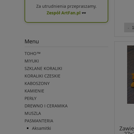
Za utrudnienia przepraszamy.
Zespół ArtFan.pl
🕶️
Menu
TOHO™
MIYUKI
SZKLANE KORALIKI
KORALIKI CZESKIE
KABOSZONY
KAMIENIE
PERŁY
DREWNO I CERAMIKA
MUSZLA
PASMANTERIA
Zawie
Aksamitki
27x