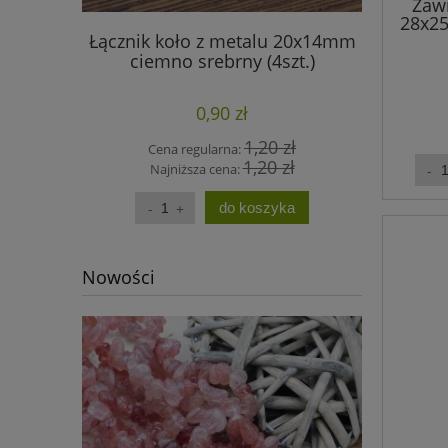
Zaw
28x2
Łącznik koło z metalu 20x14mm
Baza z 
ciemno srebrny (4szt.)
18x13mm
0,90 zł
1,20 zł
Cena regularna:
Cen
1,20 zł
Najniższa cena:
Na
do koszyka
Nowości