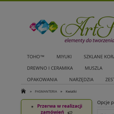
TOHO™
MIYUKI
SZKLANE KORA
DREWNO I CERAMIKA
MUSZLA
OPAKOWANIA
NARZĘDZIA
ZES
»
»
PASMANTERIA
Kwiatki
Opcje p
Przerwa w realizacji
☀️
zamówień
🍉