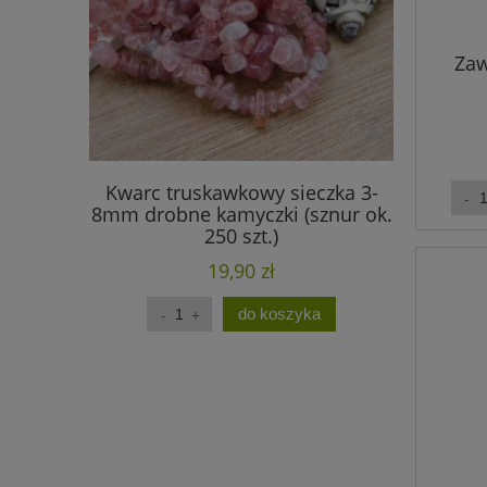
Zaw
Kwarc truskawkowy sieczka 3-
Ametyst
8mm drobne kamyczki (sznur ok.
drobne k
250 szt.)
19,90 zł
do koszyka