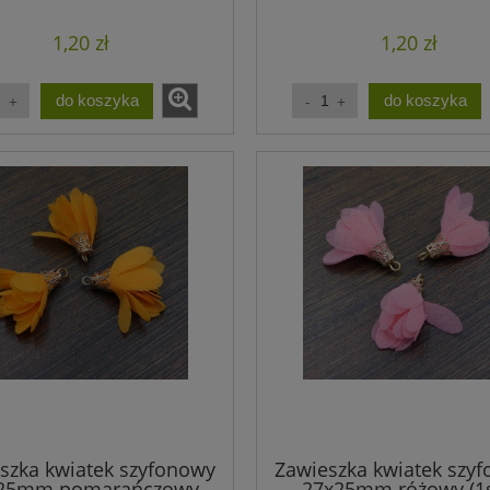
1,20 zł
1,20 zł
do koszyka
do koszyka
szka kwiatek szyfonowy
Zawieszka kwiatek szy
25mm pomarańczowy
27x25mm różowy (1s