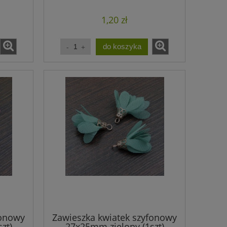
1,20 zł
do koszyka
fonowy
Zawieszka kwiatek szyfonowy
zt)
27x25mm zielony (1szt)