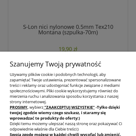
S-Lon nici nylonowe 0.5mm Tex210
Montana (szpulka-70m)
19,90 zł
Szanujemy Twoją prywatność
do koszyka
Używamy plików cookie i podobnych technologii, aby
zapamiętać Twoje ustawienia, prezentować spersonalizowane
treści i reklamy oraz udostępniać funkcje związane z mediami
społecznościowymi. Pliki cookie wykorzystujemy również do
mierzenia ruchu i analizowania sposobu korzystania z naszej
strony internetowej.
PROSIMY
,
wybierz
"ZAAKCEPTUJ WSZYSTKIE"
-Tylko dzięki
twojej zgodzie
wiemy czego szukasz, i staramy się
wprowadzać te produkty do oferty:)
Dzięki temu możemy ulepszać naszą stronę oraz pokazywać Ci
odpowiednie właśnie dla Ciebie treści:)
Swoją zgodę możesz w każdej chwili wycofać lub zmienić.