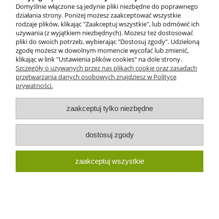
Domyślnie włączone są jedynie pliki niezbędne do poprawnego
działania strony. Poniżej możesz zaakceptować wszystkie
rodzaje plików, klikając "Zaakceptuj wszystkie", lub odmówić ich
używania (z wyjątkiem niezbędnych). Możesz też dostosować
pliki do swoich potrzeb, wybierając "Dostosuj zgody". Udzieloną
zgodę możesz w dowolnym momencie wycofać lub zmienić,
S-Lon Fine nici nylonowe 0.4mm Tex135
klikając w link "Ustawienia plików cookies" na dole strony.
Capri Blue (szpulka-108m)
Szczegóły o używanych przez nas plikach cookie oraz zasadach
przetwarzania danych osobowych znajdziesz w Polityce
prywatności.
24,90 zł
zaakceptuj tylko niezbędne
do koszyka
dostosuj zgody
zaakceptuj wszystkie