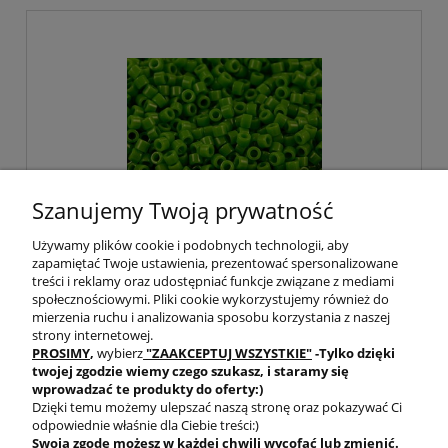
Szanujemy Twoją prywatność
Używamy plików cookie i podobnych technologii, aby
zapamiętać Twoje ustawienia, prezentować spersonalizowane
treści i reklamy oraz udostępniać funkcje związane z mediami
Miyuki Delica 11/0 DB0724 Opaque Pea
społecznościowymi. Pliki cookie wykorzystujemy również do
Green (5gram)
mierzenia ruchu i analizowania sposobu korzystania z naszej
strony internetowej.
PROSIMY
,
wybierz
"ZAAKCEPTUJ WSZYSTKIE"
-Tylko dzięki
8,90 zł
twojej zgodzie
wiemy czego szukasz, i staramy się
wprowadzać te produkty do oferty:)
Dzięki temu możemy ulepszać naszą stronę oraz pokazywać Ci
do koszyka
odpowiednie właśnie dla Ciebie treści:)
Swoją zgodę możesz w każdej chwili wycofać lub zmienić.