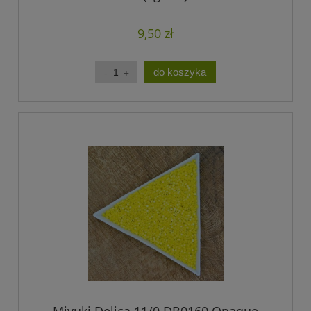
9,50 zł
do koszyka
Miyuki Delica 11/0 DB0160 Opaque