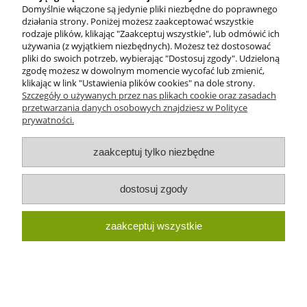
Domyślnie włączone są jedynie pliki niezbędne do poprawnego
działania strony. Poniżej możesz zaakceptować wszystkie
rodzaje plików, klikając "Zaakceptuj wszystkie", lub odmówić ich
używania (z wyjątkiem niezbędnych). Możesz też dostosować
pliki do swoich potrzeb, wybierając "Dostosuj zgody". Udzieloną
zgodę możesz w dowolnym momencie wycofać lub zmienić,
klikając w link "Ustawienia plików cookies" na dole strony.
Szczegóły o używanych przez nas plikach cookie oraz zasadach
przetwarzania danych osobowych znajdziesz w Polityce
prywatności.
zaakceptuj tylko niezbędne
dostosuj zgody
Miyuki Delica 11/0 DB0731 Opaque Grey
zaakceptuj wszystkie
(5gram)
9,50 zł