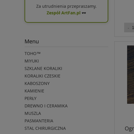
Za utrudnienia przepraszamy.
Zespół ArtFan.pl
🕶️
Menu
TOHO™
MIYUKI
SZKLANE KORALIKI
KORALIKI CZESKIE
KABOSZONY
KAMIENIE
PERŁY
DREWNO I CERAMIKA
MUSZLA
PASMANTERIA
Ogn
STAL CHIRURGICZNA