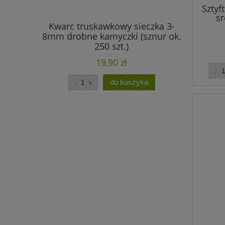
Sztyf
sr
Kwarc truskawkowy sieczka 3-
Ametyst
8mm drobne kamyczki (sznur ok.
drobne k
250 szt.)
19,90 zł
do koszyka