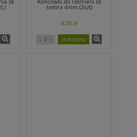
nia ze
Końcówki do rzemieni ze
0,90 zł
t.)
srebra 4mm (2szt)
Cena regularna:
Cena regula
0,90 zł
Najniższa cena:
Najniższa ce
6,50 zł
do koszyka
do koszyka