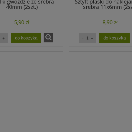
lki gwoździe ze srebra
Sztyft płaski do nakleja
1,20 zł
1,10 zł
40mm (2szt.)
srebra 11x6mm (2sz
a regularna:
Cena regularna:
1,20 zł
1,10 zł
jniższa cena:
Najniższa cena:
5,90 zł
8,90 zł
do koszyka
do koszyka
do koszyka
do koszyka