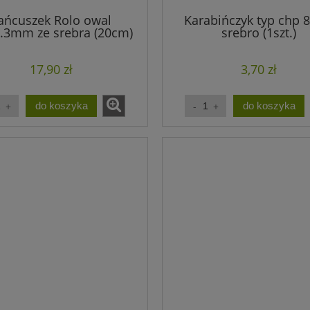
ańcuszek Rolo owal
Karabińczyk typ chp
2.3mm ze srebra (20cm)
srebro (1szt.)
17,90 zł
3,70 zł
do koszyka
do koszyka