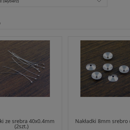
e: (wybierz)
O
lki ze srebra 40x0.4mm
Nakładki 8mm srebro (
(2szt.)