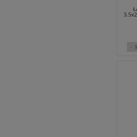
Ł
3.5x