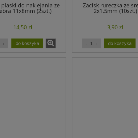
t płaski do naklejania ze
Zacisk rureczka ze sr
ebra 11x8mm (2szt.)
2x1.5mm (10szt.)
 jasny sieczka 3-8mm
Awenturyn zielony sieczka 3
amyczki (sznur ok. 250
8mm drobne kamyczki (sznu
14,50 zł
3,90 zł
szt.)
około 250 szt.)
19,90 zł
19,90 zł
do koszyka
do koszyka
do koszyka
do koszyka