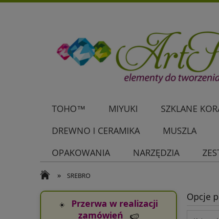
TOHO™
MIYUKI
SZKLANE KORA
DREWNO I CERAMIKA
MUSZLA
OPAKOWANIA
NARZĘDZIA
ZES
»
SREBRO
Opcje p
Przerwa w realizacji
☀️
zamówień
🍉