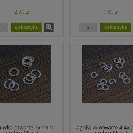
2,30 zł
1,80 zł
do koszyka
do koszyka
iwko otwarte 7x1mm
Ogniwko otwarte 4.4x
srebro (2szt.)
srebro (2szt.)