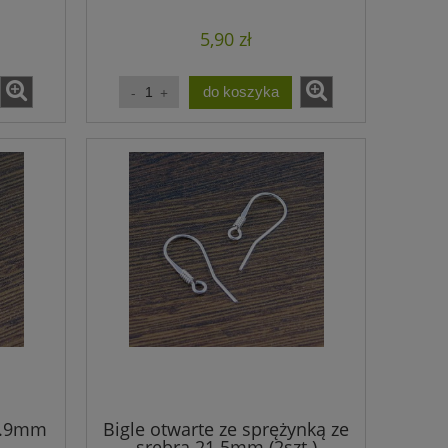
5,90 zł
do koszyka
0.9mm
Bigle otwarte ze sprężynką ze
srebra 21.5mm (2szt.)