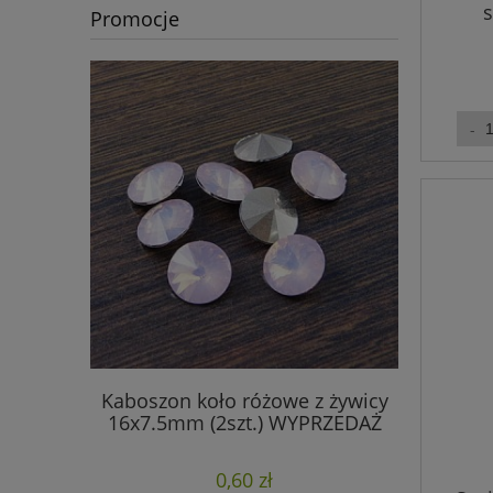
s
Promocje
Kaboszon koło różowe z żywicy
Końcówki
16x7.5mm (2szt.) WYPRZEDAŻ
13x9m
0,60 zł