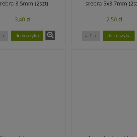
rebra 3.5mm (2szt)
srebra 5x3.7mm (2sz
3,40 zł
2,50 zł
do koszyka
do koszyka
 do wklejania z metalu
Końcówki do wklejania z met
m, wewnątrz 8.5mm
13mmx9mm wewnątrz 8.5
srebrne (2szt)
złote (2szt)
0,90 zł
0,83 zł