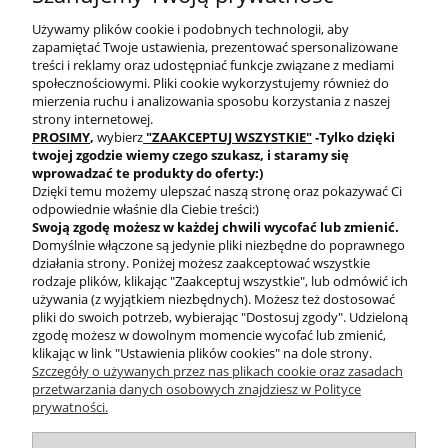
Używamy plików cookie i podobnych technologii, aby
zapamiętać Twoje ustawienia, prezentować spersonalizowane
treści i reklamy oraz udostępniać funkcje związane z mediami
społecznościowymi. Pliki cookie wykorzystujemy również do
mierzenia ruchu i analizowania sposobu korzystania z naszej
DARMOWA DOSTAWA
PRODUKTY OD RĘKI
strony internetowej.
PROSIMY
,
wybierz
"ZAAKCEPTUJ WSZYSTKIE"
-Tylko dzięki
twojej zgodzie
wiemy czego szukasz, i staramy się
wprowadzać te produkty do oferty:)
Dzięki temu możemy ulepszać naszą stronę oraz pokazywać Ci
odpowiednie właśnie dla Ciebie treści:)
Swoją zgodę możesz w każdej chwili wycofać lub zmienić.
Domyślnie włączone są jedynie pliki niezbędne do poprawnego
BEZPIECZNE
działania strony. Poniżej możesz zaakceptować wszystkie
PŁATNOŚCI
rodzaje plików, klikając "Zaakceptuj wszystkie", lub odmówić ich
używania (z wyjątkiem niezbędnych). Możesz też dostosować
pliki do swoich potrzeb, wybierając "Dostosuj zgody". Udzieloną
zgodę możesz w dowolnym momencie wycofać lub zmienić,
klikając w link "Ustawienia plików cookies" na dole strony.
Szczegóły o używanych przez nas plikach cookie oraz zasadach
przetwarzania danych osobowych znajdziesz w Polityce
prywatności.
O nas