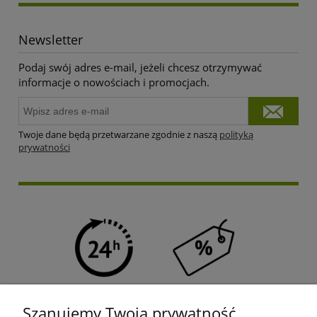
Newsletter
Podaj swój adres e-mail, jeżeli chcesz otrzymywać
informacje o nowościach i promocjach.
Twoje dane będą przetwarzane zgodnie z naszą
polityką
prywatności
SZYBKA WYSYŁKA
PROGRAM RABATOWY
Szanujemy Twoją prywatność