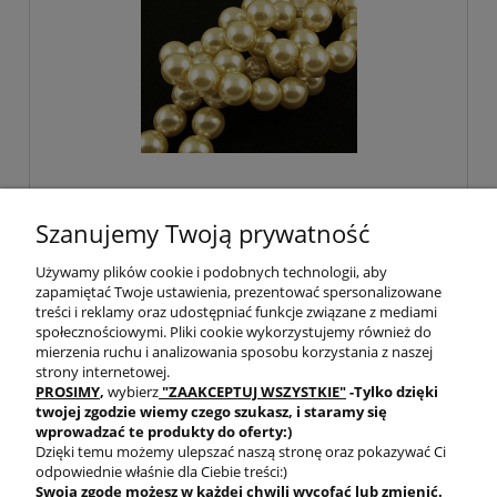
Perełki kulki ze szkła 6mm jasny
brzoskwiniowy (145szt.)
Szanujemy Twoją prywatność
Używamy plików cookie i podobnych technologii, aby
4,90 zł
zapamiętać Twoje ustawienia, prezentować spersonalizowane
treści i reklamy oraz udostępniać funkcje związane z mediami
społecznościowymi. Pliki cookie wykorzystujemy również do
do koszyka
mierzenia ruchu i analizowania sposobu korzystania z naszej
strony internetowej.
PROSIMY
,
wybierz
"ZAAKCEPTUJ WSZYSTKIE"
-Tylko dzięki
twojej zgodzie
wiemy czego szukasz, i staramy się
wprowadzać te produkty do oferty:)
Dzięki temu możemy ulepszać naszą stronę oraz pokazywać Ci
odpowiednie właśnie dla Ciebie treści:)
Swoją zgodę możesz w każdej chwili wycofać lub zmienić.