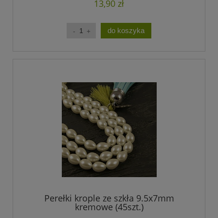
13,90 zł
do koszyka
Perełki krople ze szkła 9.5x7mm
kremowe (45szt.)