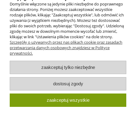
Domyślnie włączone są jedynie pliki niezbędne do poprawnego
działania strony. Poniżej możesz zaakceptować wszystkie
rodzaje plików, klikając "Zaakceptuj wszystkie", lub odmówić ich
używania (z wyjątkiem niezbędnych). Możesz też dostosować
pliki do swoich potrzeb, wybierając "Dostosuj zgody". Udzieloną
zgodę możesz w dowolnym momencie wycofać lub zmienić,
klikając w link "Ustawienia plików cookies" na dole strony.
Szczegóły o używanych przez nas plikach cookie oraz zasadach
przetwarzania danych osobowych znajdziesz w Polityce
prywatności.
Perełki kulki ze szkła 10mm ciemno
czerwone (80szt.)
zaakceptuj tylko niezbędne
7,90 zł
dostosuj zgody
zaakceptuj wszystkie
do koszyka