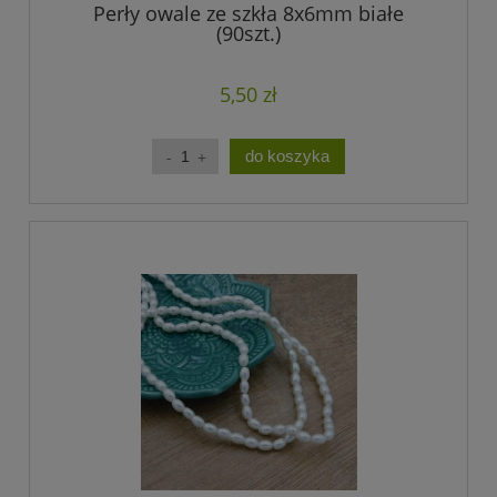
Perły owale ze szkła 8x6mm białe
(90szt.)
5,50 zł
do koszyka