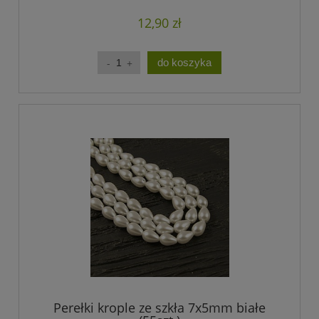
12,90 zł
do koszyka
Perełki krople ze szkła 7x5mm białe