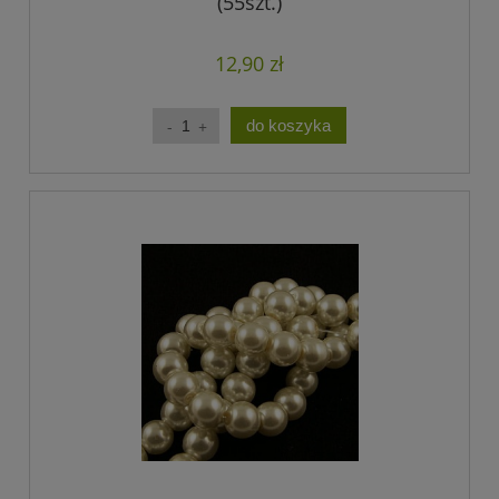
(55szt.)
12,90 zł
do koszyka