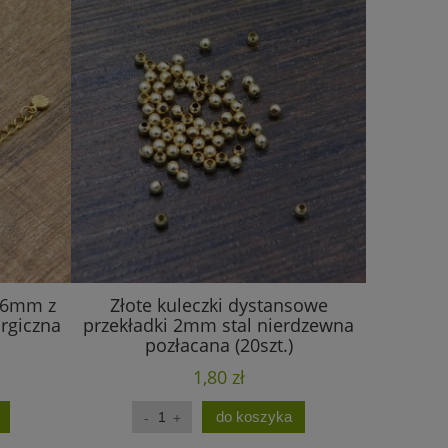
0x6mm z
Złote kuleczki dystansowe
Złota za
urgiczna
przekładki 2mm stal nierdzewna
pozłacana (20szt.)
1,80 zł
do koszyka