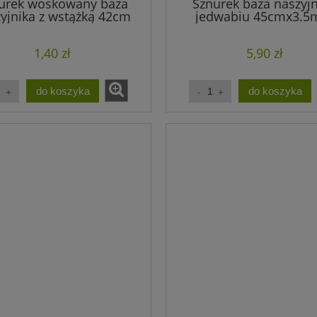
urek woskowany baza
Sznurek baza naszyjn
yjnika z wstążką 42cm
jedwabiu 45cmx3.
czarny (1szt.)
czarny (1szt.)
 literki z akrylu 7x4mm
Zawieszka ciastko z metalu
e Literka N (30szt.)
14mmx10mm ciemne srebr
1,40 zł
5,90 zł
(4szt) WYPRZEDAŻ
1,43 zł
0,90 zł
do koszyka
do koszyka
1,90 zł
1,80 zł
a regularna:
Cena regularna:
1,81 zł
1,80 zł
jniższa cena:
Najniższa cena:
do koszyka
do koszyka