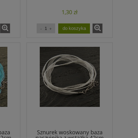
ecru (1szt.)
1,30 zł
do koszyka
baza
Sznurek woskowany baza
 42cm
naszyjnika z wstążką 42cm