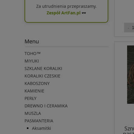
Za utrudnienia przepraszamy.
Zespół ArtFan.pl
🕶️
Menu
TOHO™
MIYUKI
SZKLANE KORALIKI
KORALIKI CZESKIE
KABOSZONY
KAMIENIE
PERŁY
DREWNO I CERAMIKA
MUSZLA
PASMANTERIA
Szn
Aksamitki
nasz