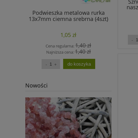
Szn
nasz
Podwieszka metalowa rurka
Koraliki
13x7mm ciemna srebrna (4szt)
biał
1,05 zł
1,40 zł
Cena regularna:
Cen
1,40 zł
Najniższa cena:
Na
do koszyka
Nowości