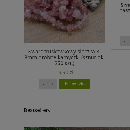
Szn
nasz
Kwarc truskawkowy sieczka 3-
Ametyst
8mm drobne kamyczki (sznur ok.
drobne k
250 szt.)
19,90 zł
do koszyka
Bestsellery