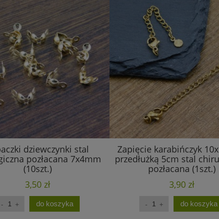
aczki dziewczynki stal
Zapięcie karabińczyk 1
rgiczna pozłacana 7x4mm
przedłużką 5cm stal chir
(10szt.)
pozłacana (1szt.)
3,50 zł
3,90 zł
do koszyka
do koszyka