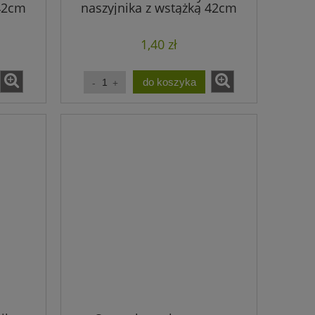
 42cm
naszyjnika z wstążką 42cm
)
ciemny niebieski (1szt.)
1,40 zł
do koszyka