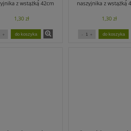
yjnika z wstążką 42cm
naszyjnika z wstążką
bordowy (1szt.)
jasny różowy (1szt.
1,30 zł
1,30 zł
do koszyka
do koszyka