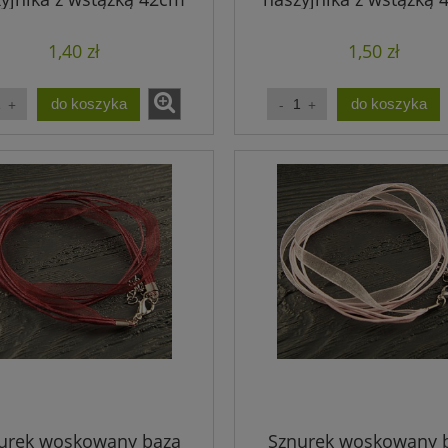
brązowy (1szt.)
niebieski (1szt.)
1,40 zł
1,50 zł
do koszyka
do koszyka
urek woskowany baza
Sznurek woskowany 