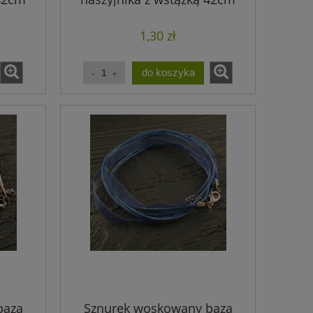
biały (1szt.)
1,30 zł
do koszyka
baza
Sznurek woskowany baza