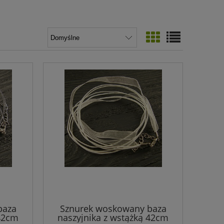
baza
Sznurek woskowany baza
 42cm
naszyjnika z wstążką 42cm