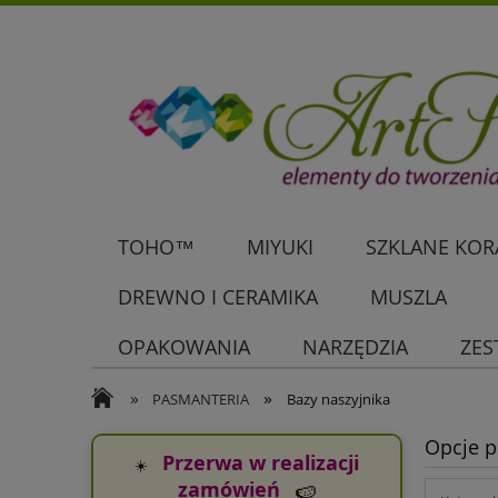
TOHO™
MIYUKI
SZKLANE KORA
DREWNO I CERAMIKA
MUSZLA
OPAKOWANIA
NARZĘDZIA
ZES
»
»
PASMANTERIA
Bazy naszyjnika
Opcje p
Przerwa w realizacji
☀️
zamówień
🍉