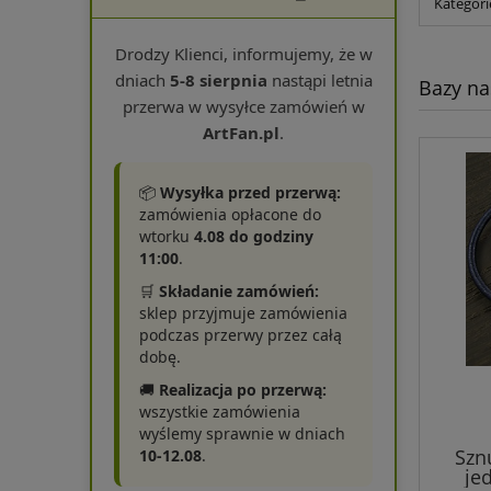
Kategori
Drodzy Klienci, informujemy, że w
dniach
5-8 sierpnia
nastąpi letnia
Bazy na
przerwa w wysyłce zamówień w
ArtFan.pl
.
📦
Wysyłka przed przerwą:
zamówienia opłacone do
wtorku
4.08 do godziny
11:00
.
🛒
Składanie zamówień:
sklep przyjmuje zamówienia
podczas przerwy przez całą
dobę.
🚚
Realizacja po przerwą:
wszystkie zamówienia
wyślemy sprawnie w dniach
Szn
10-12.08
.
je