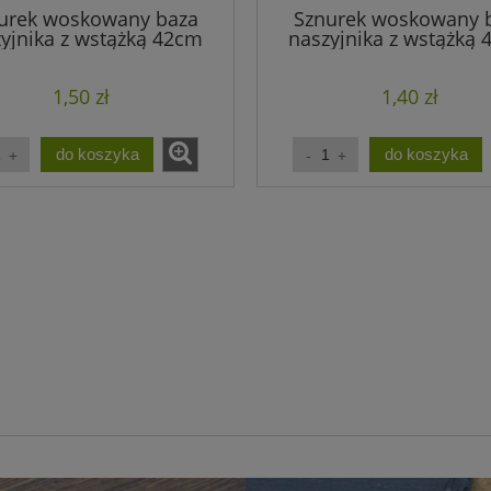
urek woskowany baza
Sznurek woskowany 
yjnika z wstążką 42cm
naszyjnika z wstążką
czerwony (1szt.)
liliowy (1szt.)
1,50 zł
1,40 zł
do koszyka
do koszyka
 jasny sieczka 3-8mm
Awenturyn zielony sieczka 3
amyczki (sznur ok. 250
8mm drobne kamyczki (sznu
szt.)
około 250 szt.)
19,90 zł
19,90 zł
do koszyka
do koszyka