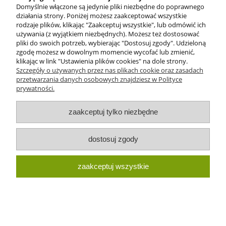
Domyślnie włączone są jedynie pliki niezbędne do poprawnego
działania strony. Poniżej możesz zaakceptować wszystkie
rodzaje plików, klikając "Zaakceptuj wszystkie", lub odmówić ich
używania (z wyjątkiem niezbędnych). Możesz też dostosować
pliki do swoich potrzeb, wybierając "Dostosuj zgody". Udzieloną
zgodę możesz w dowolnym momencie wycofać lub zmienić,
Kryształ górski kulki fasetowane 3mm
klikając w link "Ustawienia plików cookies" na dole strony.
(sznur około 130 szt.)
Szczegóły o używanych przez nas plikach cookie oraz zasadach
przetwarzania danych osobowych znajdziesz w Polityce
prywatności.
24,90 zł
zaakceptuj tylko niezbędne
do koszyka
dostosuj zgody
zaakceptuj wszystkie