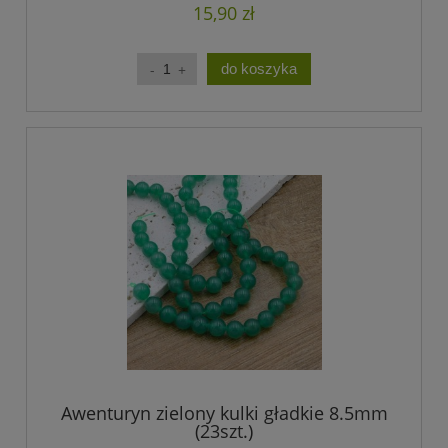
15,90 zł
do koszyka
Awenturyn zielony kulki gładkie 8.5mm
(23szt.)