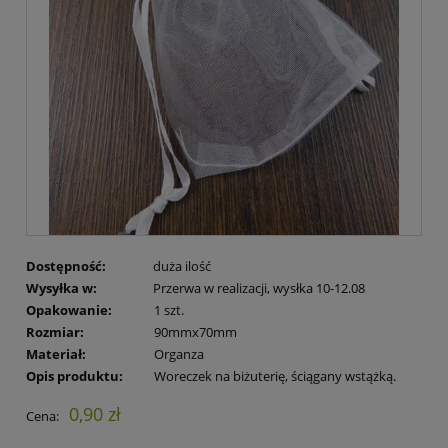
Dostępność:
duża ilość
Wysyłka w:
Przerwa w realizacji, wysłka 10-12.08
Opakowanie:
1 szt.
Rozmiar:
90mmx70mm
Materiał:
Organza
Opis produktu:
Woreczek na biżuterię, ściągany wstążką.
0,90 zł
Cena: