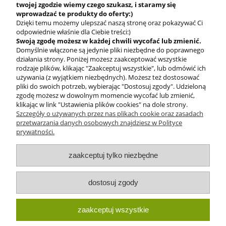
twojej zgodzie
wiemy czego szukasz, i staramy się
wprowadzać te produkty do oferty:)
Dzięki temu możemy ulepszać naszą stronę oraz pokazywać Ci
odpowiednie właśnie dla Ciebie treści:)
Swoją zgodę możesz w każdej chwili wycofać lub zmienić.
Domyślnie włączone są jedynie pliki niezbędne do poprawnego
BEZPIECZNE
działania strony. Poniżej możesz zaakceptować wszystkie
PŁATNOŚCI
rodzaje plików, klikając "Zaakceptuj wszystkie", lub odmówić ich
używania (z wyjątkiem niezbędnych). Możesz też dostosować
pliki do swoich potrzeb, wybierając "Dostosuj zgody". Udzieloną
zgodę możesz w dowolnym momencie wycofać lub zmienić,
klikając w link "Ustawienia plików cookies" na dole strony.
Szczegóły o używanych przez nas plikach cookie oraz zasadach
przetwarzania danych osobowych znajdziesz w Polityce
prywatności.
O nas
zaakceptuj tylko niezbędne
Obsługa klienta
dostosuj zgody
Pomoc
zaakceptuj wszystkie
Moje konto