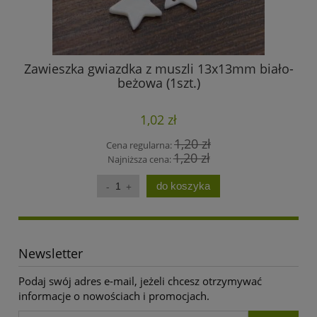
Zawieszka gwiazdka z muszli 13x13mm biało-
Z
beżowa (1szt.)
1,02 zł
1,20 zł
Cena regularna:
1,20 zł
Najniższa cena:
do koszyka
Newsletter
Podaj swój adres e-mail, jeżeli chcesz otrzymywać
informacje o nowościach i promocjach.