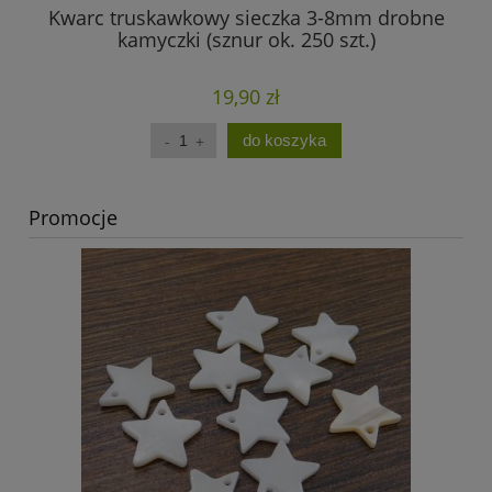
Kwarc truskawkowy sieczka 3-8mm drobne
Am
kamyczki (sznur ok. 250 szt.)
19,90 zł
do koszyka
Promocje