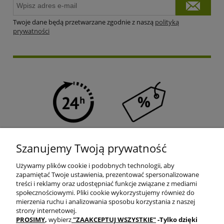
Twoje dane będą przetwarzane zgodnie z naszą
polityką
prywatności
SZYBKA WYSYŁKA
PROGRAM RABATOWY
Szanujemy Twoją prywatność
Używamy plików cookie i podobnych technologii, aby
zapamiętać Twoje ustawienia, prezentować spersonalizowane
treści i reklamy oraz udostępniać funkcje związane z mediami
społecznościowymi. Pliki cookie wykorzystujemy również do
mierzenia ruchu i analizowania sposobu korzystania z naszej
DARMOWA DOSTAWA
PRODUKTY OD RĘKI
strony internetowej.
PROSIMY
,
wybierz
"ZAAKCEPTUJ WSZYSTKIE"
-Tylko dzięki