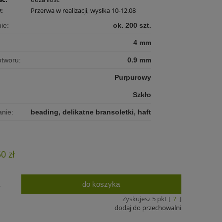
:
Przerwa w realizacji, wysłka 10-12.08
ie:
ok. 200 szt.
4 mm
otworu:
0.9 mm
Purpurowy
Szkło
nie:
beading, delikatne bransoletki, haft
50 zł
do koszyka
.
Zyskujesz
5
pkt [
?
]
dodaj do przechowalni