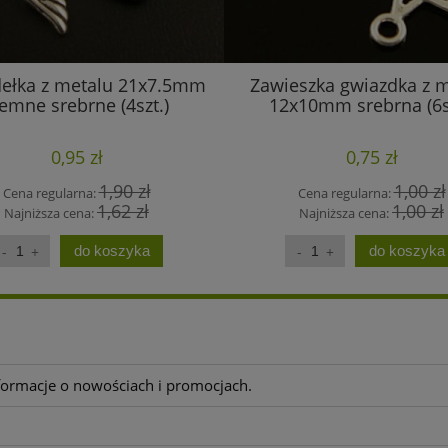
dełka z metalu 21x7.5mm
Zawieszka gwiazdka z 
iemne srebrne (4szt.)
12x10mm srebrna (6sz
0,95 zł
0,75 zł
1,90 zł
1,00 zł
Cena regularna:
Cena regularna:
1,62 zł
1,00 zł
Najniższa cena:
Najniższa cena:
do koszyka
do koszyka
nformacje o nowościach i promocjach.