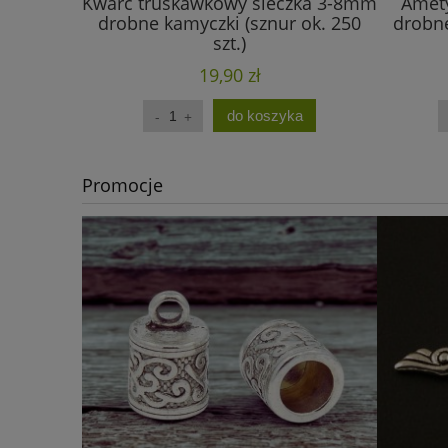
Kwarc truskawkowy sieczka 3-8mm
Amety
drobne kamyczki (sznur ok. 250
drobne
szt.)
19,90 zł
do koszyka
Promocje