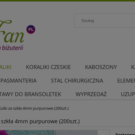
LIKI
KORALIKI CZESKIE
KABOSZONY
K
PASMANTERIA
STAL CHIRURGICZNA
ELEME
TAWY DO BRANSOLETEK
WYPRZEDAŻ
UZUP
Kulki ze szkła 4mm purpurowe (200szt.)
e szkła 4mm purpurowe (200szt.)
Dostępno