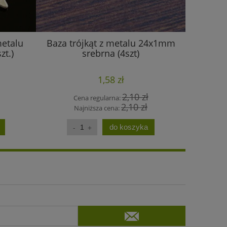
metalu
Baza trójkąt z metalu 24x1mm
Zawies
t.)
srebrna (4szt)
metalu 
1,58 zł
2,10 zł
Cena regularna:
C
2,10 zł
Najniższa cena:
N
do koszyka