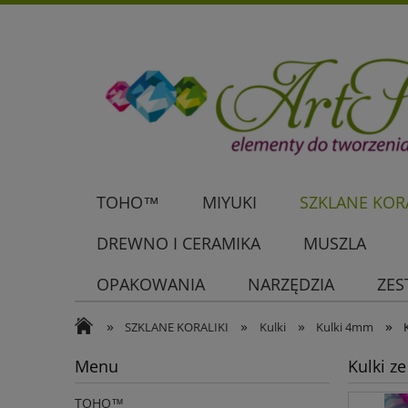
TOHO™
MIYUKI
SZKLANE KORA
DREWNO I CERAMIKA
MUSZLA
OPAKOWANIA
NARZĘDZIA
ZES
»
»
»
»
SZKLANE KORALIKI
Kulki
Kulki 4mm
Menu
Kulki z
TOHO™