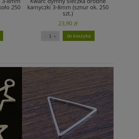
ka 3-8mm
Kwarc dymny sieczka drobne
Obsydian
koło 250
kamyczki 3-8mm (sznur ok. 250
kamyczk
szt.)
23,90 zł
do koszyka