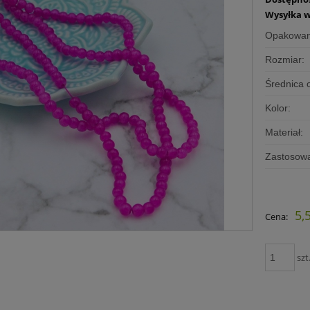
Wysyłka w
Opakowan
Rozmiar:
Średnica 
Kolor:
Materiał:
Zastosowa
5,
Cena:
szt