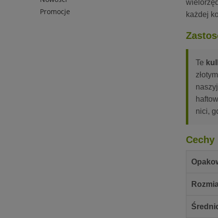
wielorzę
Promocje
każdej ko
Zastos
Te
kul
złotym
naszyj
haftow
nici, g
Cechy 
Opako
Rozmia
Średni