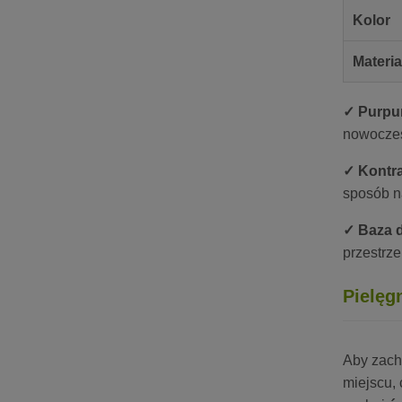
Kolor
Materia
✓ Purpur
nowoczes
✓ Kontra
sposób na
✓ Baza d
przestrz
Pielęg
Aby zac
miejscu,