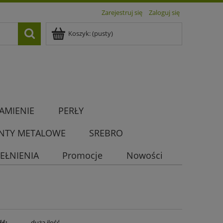
Zarejestruj się
Zaloguj się
Koszyk:
(pusty)
AMIENIE
PERŁY
NTY METALOWE
SREBRO
EŁNIENIA
Promocje
Nowości
ść:
duża ilość