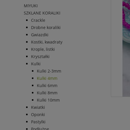
MIYUKI
SZKLANE KORALIKI
Crackle
Drobne koraliki
Gwiazdki
Kostki, kwadraty
Krople, listki
Kryształki
Kulki
Kulki 2-3mm
Kulki 4mm
Kulki 6mm
Kulki 8mm
Kulki 10mm
Kwiatki
Oponki
Pastylki
Podłużne