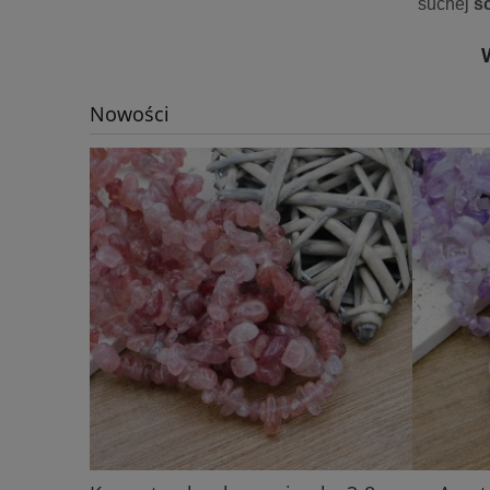
suchej
ś
Nowości