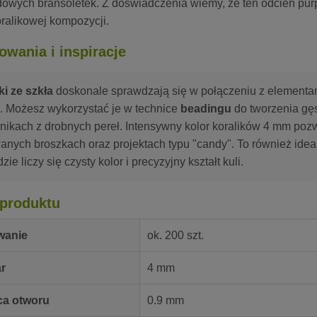
dowych bransoletek. Z doświadczenia wiemy, że ten odcień purp
ralikowej kompozycji.
owania i inspiracje
ki ze szkła
doskonale sprawdzają się w połączeniu z elementa
. Możesz wykorzystać je w technice
beadingu
do tworzenia gęs
nikach z drobnych pereł. Intensywny kolor koralików 4 mm po
anych broszkach oraz projektach typu "candy". To również idea
dzie liczy się czysty kolor i precyzyjny kształt kuli.
produktu
wanie
ok. 200 szt.
r
4 mm
ca otworu
0.9 mm