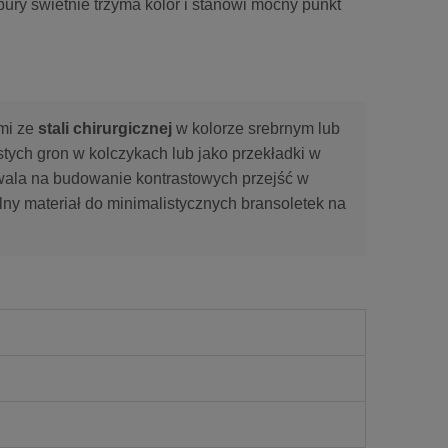
ury świetnie trzyma kolor i stanowi mocny punkt
mi ze
stali chirurgicznej
w kolorze srebrnym lub
tych gron w kolczykach lub jako przekładki w
zwala na budowanie kontrastowych przejść w
lny materiał do minimalistycznych bransoletek na