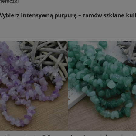
ciereczki
.
Wybierz intensywną purpurę – zamów szklane kulki