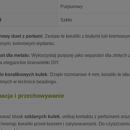
Purpurowy
ł
Szkło
owy duet z perłami:
Zestaw te koraliki z białymi lub kremowym
nym, kolorowym wydaniu.
st dla metalu:
Wykorzystaj purpurę jako separator dla złotych 
 eleganckie bransoletki DIY.
o koralikowych kulek:
Dzięki rozmiarowi 4 mm, koraliki te id
ennych w technice beadingu.
nacja i przechowywanie
hować blask
szklanych kulek
, unikaj kontaktu z perfumami ora
 chroniąc koraliki przed kurzem i zarysowaniami. Do czyszczen