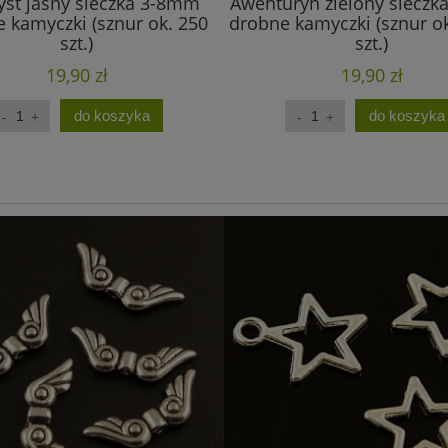
st jasny sieczka 3-8mm
Awenturyn zielony siecz
 kamyczki (sznur ok. 250
drobne kamyczki (sznur o
szt.)
szt.)
19,90 zł
19,90 zł
do koszyka
do koszyka