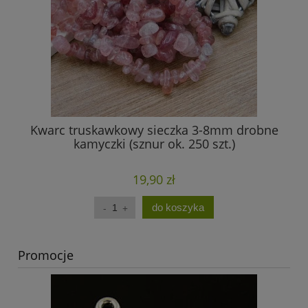
Kwarc truskawkowy sieczka 3-8mm drobne
Am
kamyczki (sznur ok. 250 szt.)
19,90 zł
do koszyka
Promocje