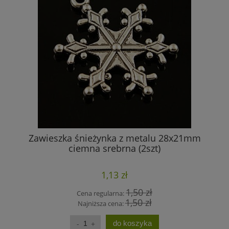
Zawieszka śnieżynka z metalu 28x21mm
Ko
ciemna srebrna (2szt)
1,13 zł
1,50 zł
Cena regularna:
1,50 zł
Najniższa cena:
do koszyka