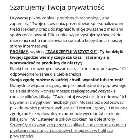
SZYBKA WYSYŁKA
PROGRAM RABATOWY
Szanujemy Twoją prywatność
Używamy plików cookie i podobnych technologii, aby
zapamiętać Twoje ustawienia, prezentować spersonalizowane
treści i reklamy oraz udostępniać funkcje związane z mediami
społecznościowymi. Pliki cookie wykorzystujemy również do
mierzenia ruchu i analizowania sposobu korzystania z naszej
DARMOWA DOSTAWA
PRODUKTY OD RĘKI
strony internetowej.
PROSIMY
,
wybierz
"ZAAKCEPTUJ WSZYSTKIE"
-Tylko dzięki
twojej zgodzie
wiemy czego szukasz, i staramy się
wprowadzać te produkty do oferty:)
Dzięki temu możemy ulepszać naszą stronę oraz pokazywać Ci
odpowiednie właśnie dla Ciebie treści:)
Swoją zgodę możesz w każdej chwili wycofać lub zmienić.
Domyślnie włączone są jedynie pliki niezbędne do poprawnego
BEZPIECZNE
działania strony. Poniżej możesz zaakceptować wszystkie
PŁATNOŚCI
rodzaje plików, klikając "Zaakceptuj wszystkie", lub odmówić ich
używania (z wyjątkiem niezbędnych). Możesz też dostosować
pliki do swoich potrzeb, wybierając "Dostosuj zgody". Udzieloną
zgodę możesz w dowolnym momencie wycofać lub zmienić,
klikając w link "Ustawienia plików cookies" na dole strony.
Szczegóły o używanych przez nas plikach cookie oraz zasadach
przetwarzania danych osobowych znajdziesz w Polityce
prywatności.