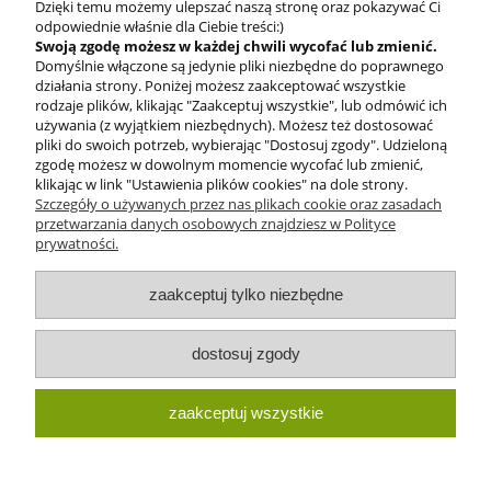
Dzięki temu możemy ulepszać naszą stronę oraz pokazywać Ci
odpowiednie właśnie dla Ciebie treści:)
Swoją zgodę możesz w każdej chwili wycofać lub zmienić.
Domyślnie włączone są jedynie pliki niezbędne do poprawnego
BEZPIECZNE
działania strony. Poniżej możesz zaakceptować wszystkie
PŁATNOŚCI
rodzaje plików, klikając "Zaakceptuj wszystkie", lub odmówić ich
używania (z wyjątkiem niezbędnych). Możesz też dostosować
pliki do swoich potrzeb, wybierając "Dostosuj zgody". Udzieloną
zgodę możesz w dowolnym momencie wycofać lub zmienić,
klikając w link "Ustawienia plików cookies" na dole strony.
Szczegóły o używanych przez nas plikach cookie oraz zasadach
przetwarzania danych osobowych znajdziesz w Polityce
prywatności.
O nas
zaakceptuj tylko niezbędne
Obsługa klienta
dostosuj zgody
Pomoc
zaakceptuj wszystkie
Moje konto