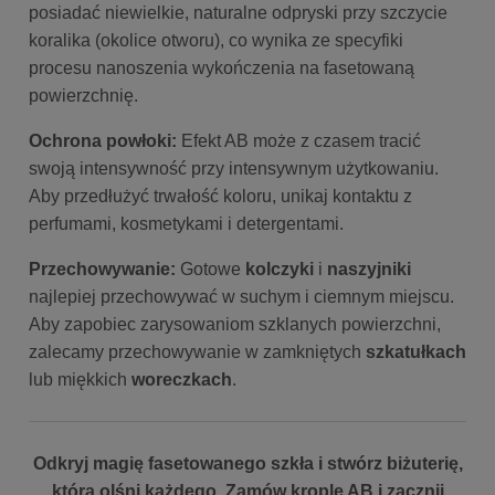
posiadać niewielkie, naturalne odpryski przy szczycie
koralika (okolice otworu), co wynika ze specyfiki
procesu nanoszenia wykończenia na fasetowaną
powierzchnię.
Ochrona powłoki:
Efekt AB może z czasem tracić
swoją intensywność przy intensywnym użytkowaniu.
Aby przedłużyć trwałość koloru, unikaj kontaktu z
perfumami, kosmetykami i detergentami.
Przechowywanie:
Gotowe
kolczyki
i
naszyjniki
najlepiej przechowywać w suchym i ciemnym miejscu.
Aby zapobiec zarysowaniom szklanych powierzchni,
zalecamy przechowywanie w zamkniętych
szkatułkach
lub miękkich
woreczkach
.
Odkryj magię fasetowanego szkła i stwórz biżuterię,
która olśni każdego. Zamów krople AB i zacznij