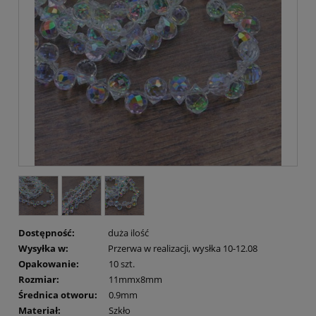
Dostępność:
duża ilość
Wysyłka w:
Przerwa w realizacji, wysłka 10-12.08
Opakowanie:
10 szt.
Rozmiar:
11mmx8mm
Średnica otworu:
0.9mm
Materiał:
Szkło