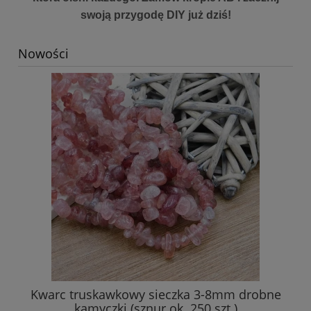
swoją przygodę DIY już dziś!
Nowości
Kwarc truskawkowy sieczka 3-8mm drobne
Am
kamyczki (sznur ok. 250 szt.)