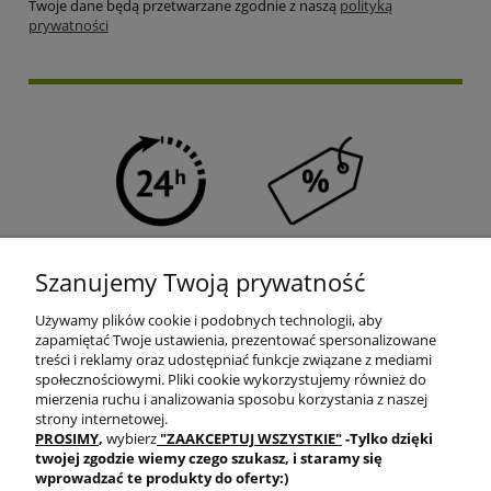
Twoje dane będą przetwarzane zgodnie z naszą
polityką
prywatności
SZYBKA WYSYŁKA
PROGRAM RABATOWY
Szanujemy Twoją prywatność
Używamy plików cookie i podobnych technologii, aby
zapamiętać Twoje ustawienia, prezentować spersonalizowane
treści i reklamy oraz udostępniać funkcje związane z mediami
społecznościowymi. Pliki cookie wykorzystujemy również do
mierzenia ruchu i analizowania sposobu korzystania z naszej
DARMOWA DOSTAWA
PRODUKTY OD RĘKI
strony internetowej.
PROSIMY
,
wybierz
"ZAAKCEPTUJ WSZYSTKIE"
-Tylko dzięki
twojej zgodzie
wiemy czego szukasz, i staramy się
wprowadzać te produkty do oferty:)