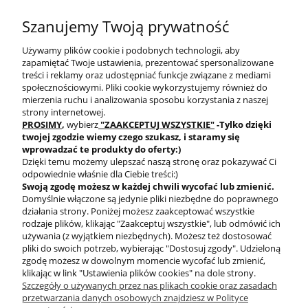
SZYBKA WYSYŁKA
PROGRAM RABATOWY
Szanujemy Twoją prywatność
Używamy plików cookie i podobnych technologii, aby
zapamiętać Twoje ustawienia, prezentować spersonalizowane
treści i reklamy oraz udostępniać funkcje związane z mediami
społecznościowymi. Pliki cookie wykorzystujemy również do
mierzenia ruchu i analizowania sposobu korzystania z naszej
DARMOWA DOSTAWA
PRODUKTY OD RĘKI
strony internetowej.
PROSIMY
,
wybierz
"ZAAKCEPTUJ WSZYSTKIE"
-Tylko dzięki
twojej zgodzie
wiemy czego szukasz, i staramy się
wprowadzać te produkty do oferty:)
Dzięki temu możemy ulepszać naszą stronę oraz pokazywać Ci
odpowiednie właśnie dla Ciebie treści:)
Swoją zgodę możesz w każdej chwili wycofać lub zmienić.
Domyślnie włączone są jedynie pliki niezbędne do poprawnego
BEZPIECZNE
działania strony. Poniżej możesz zaakceptować wszystkie
PŁATNOŚCI
rodzaje plików, klikając "Zaakceptuj wszystkie", lub odmówić ich
używania (z wyjątkiem niezbędnych). Możesz też dostosować
pliki do swoich potrzeb, wybierając "Dostosuj zgody". Udzieloną
zgodę możesz w dowolnym momencie wycofać lub zmienić,
klikając w link "Ustawienia plików cookies" na dole strony.
Szczegóły o używanych przez nas plikach cookie oraz zasadach
przetwarzania danych osobowych znajdziesz w Polityce