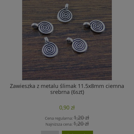
Zawieszka z metalu ślimak 11.5x8mm ciemna
K
srebrna (6szt)
0,90 zł
1,20 zł
Cena regularna:
1,20 zł
Najniższa cena: