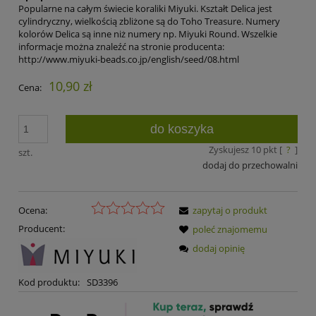
Popularne na całym świecie koraliki Miyuki. Kształt Delica jest
cylindryczny, wielkością zbliżone są do Toho Treasure. Numery
kolorów Delica są inne niż numery np. Miyuki Round. Wszelkie
informacje można znaleźć na stronie producenta:
http://www.miyuki-beads.co.jp/english/seed/08.html
10,90 zł
Cena:
do koszyka
Zyskujesz
10
pkt [
?
]
szt.
dodaj do przechowalni
Ocena:
zapytaj o produkt
Producent:
poleć znajomemu
dodaj opinię
Kod produktu:
SD3396