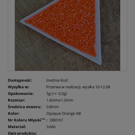
Dostępność:
średnia ilość
Wysyłka w:
Przerwa w realizacji, wysłka 10-12.08
Opakowanie:
5g (+/- 0,5g)
Rozmiar:
1.6mmx1.3mm
Średnica otworu:
0.8mm
Kolor:
Opaque Orange AB
Nr Koloru Miyuki™ :
DB0161
Materiał:
Szkło
Opis produktu: