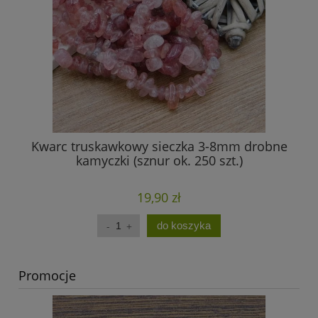
Kwarc truskawkowy sieczka 3-8mm drobne
Am
kamyczki (sznur ok. 250 szt.)
19,90 zł
do koszyka
Promocje