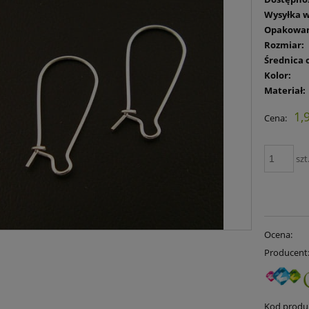
Wysyłka w
Opakowan
Rozmiar:
Średnica 
Kolor:
Materiał:
1,
Cena:
szt
Ocena:
Producent
Kod produ