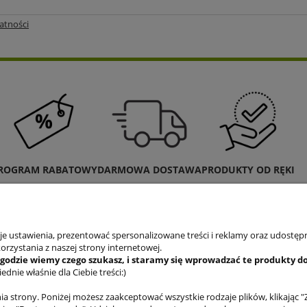
atności
ROGRAM RABATOWY
DARMOWA DOSTAWA
PRODUKTY OD RĘKI
 ustawienia, prezentować spersonalizowane treści i reklamy oraz udostępn
rzystania z naszej strony internetowej.
zgodzie
wiemy czego szukasz, i staramy się wprowadzać te produkty do
nie właśnie dla Ciebie treści:)
a strony. Poniżej możesz zaakceptować wszystkie rodzaje plików, klikając "