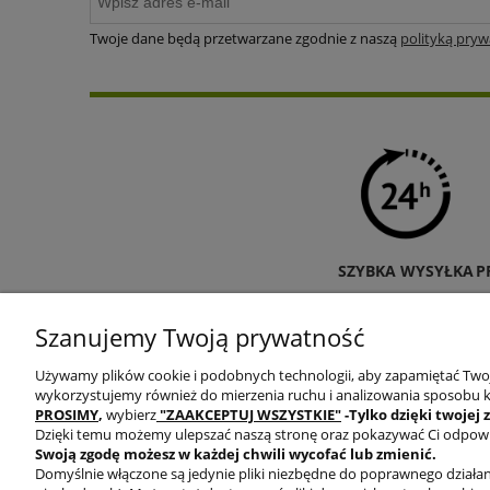
Twoje dane będą przetwarzane zgodnie z naszą
polityką pryw
SZYBKA WYSYŁKA
P
Szanujemy Twoją prywatność
Używamy plików cookie i podobnych technologii, aby zapamiętać Twoje
wykorzystujemy również do mierzenia ruchu i analizowania sposobu ko
PROSIMY
,
wybierz
"ZAAKCEPTUJ WSZYSTKIE"
-Tylko dzięki twojej 
Dzięki temu możemy ulepszać naszą stronę oraz pokazywać Ci odpowied
Swoją zgodę możesz w każdej chwili wycofać lub zmienić.
Domyślnie włączone są jedynie pliki niezbędne do poprawnego działani