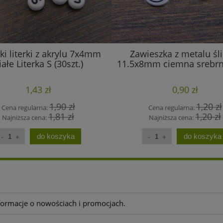
ki literki z akrylu 7x4mm
Zawieszka z metalu śl
iałe Literka S (30szt.)
11.5x8mm ciemna srebrna
1,43 zł
0,90 zł
1,90 zł
1,20 zł
Cena regularna:
Cena regularna:
1,81 zł
1,20 zł
Najniższa cena:
Najniższa cena:
do koszyka
do koszyka
nformacje o nowościach i promocjach.