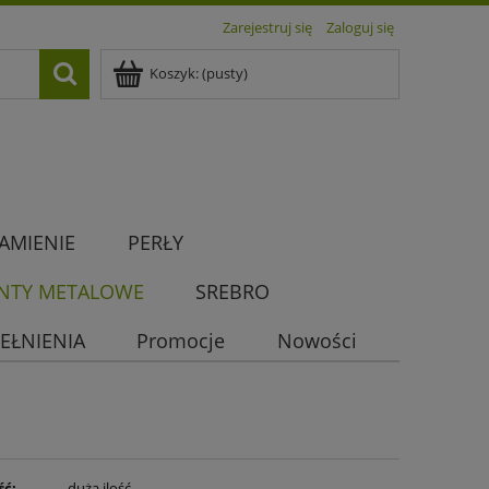
Zarejestruj się
Zaloguj się
Koszyk:
(pusty)
AMIENIE
PERŁY
NTY METALOWE
SREBRO
EŁNIENIA
Promocje
Nowości
ść:
duża ilość