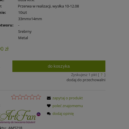
:
Przerwa w realizacji, wysłka 10-12.08
ie:
10szt
33mmx14mm
otworu:
-
Srebrny
Metal
90 zł
do koszyka
.
Zyskujesz
1
pkt [
?
]
dodaj do przechowalni
zapytaj o produkt
:
poleć znajomemu
dodaj opinię
ktu:
AM5218