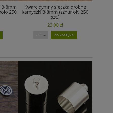
ka 3-8mm
Kwarc dymny sieczka drobne
Obsydian
koło 250
kamyczki 3-8mm (sznur ok. 250
kamyczk
szt.)
23,90 zł
do koszyka