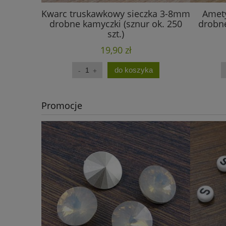
Kwarc truskawkowy sieczka 3-8mm
Amety
drobne kamyczki (sznur ok. 250
drobne
szt.)
19,90 zł
do koszyka
Promocje