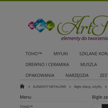
TOHO™
MIYUKI
SZKLANE KORA
DREWNO I CERAMIKA
MUSZLA
OPAKOWANIA
NARZĘDZIA
ZES
»
»
»
ELEMENTY METALOWE
Bigle, klipsy, sztyfty
Menu
Bigle z
TOHO™