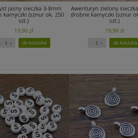
st jasny sieczka 3-8mm
Awenturyn zielony siecz
 kamyczki (sznur ok. 250
drobne kamyczki (sznur o
szt.)
szt.)
19,90 zł
19,90 zł
do koszyka
do koszyka