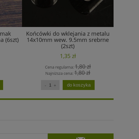
imak
Końcówki do wklejania z metalu
Nakładk
 (6szt)
14x10mm wew. 9.5mm srebrne
ci
(2szt)
1,35 zł
1,80 zł
Cena regularna:
C
1,80 zł
Najniższa cena:
N
do koszyka