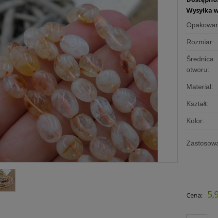
Wysyłka w
Opakowan
Rozmiar:
Średnica
otworu:
Materiał:
Kształt:
Kolor:
Zastosowa
5,
Cena: