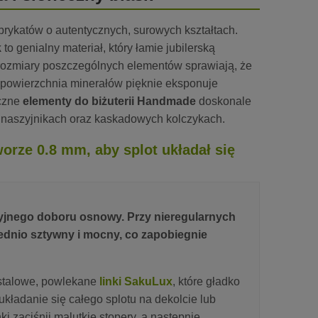
brykatów o autentycznych, surowych kształtach.
k
to genialny materiał, który łamie jubilerską
rozmiary poszczególnych elementów sprawiają, że
a powierzchnia minerałów pięknie eksponuje
iczne
elementy do biżuterii Handmade
doskonale
 naszyjnikach oraz kaskadowych kolczykach.
orze 0.8 mm, aby splot układał się
yjnego doboru osnowy. Przy nieregularnych
iednio sztywny i mocny, co zapobiegnie
ę stalowe, powlekane
linki SakuLux
, które gładko
kładanie się całego splotu na dekolcie lub
i zaciśnij malutkie stopery, a następnie