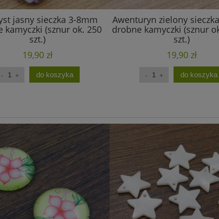
st jasny sieczka 3-8mm
Awenturyn zielony siecz
 kamyczki (sznur ok. 250
drobne kamyczki (sznur o
szt.)
szt.)
19,90 zł
19,90 zł
do koszyka
do koszyka