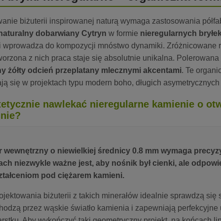
wanie biżuterii inspirowanej naturą wymaga zastosowania półfa
naturalny dobarwiany Cytryn
w formie
nieregularnych bryłe
 i wprowadza do kompozycji mnóstwo dynamiki. Zróżnicowane 
worzona z nich praca staje się absolutnie unikalna. Polerowan
y żółty odcień przeplatany mlecznymi akcentami
. Te organ
ją się w projektach typu modern boho, długich asymetrycznych
tetycznie nawlekać nieregularne kamienie o otw
lnie?
 wewnętrzny o niewielkiej średnicy 0.8 mm wymaga precyz
ach niezwykle ważne jest, aby nośnik był cienki, ale odpow
tałceniom pod ciężarem kamieni.
ojektowania biżuterii z takich minerałów idealnie sprawdzą si
hodzą przez wąskie światło kamienia i zapewniają perfekcyjne u
rstku. Aby wykończyć taki geometryczny projekt, na końcach link