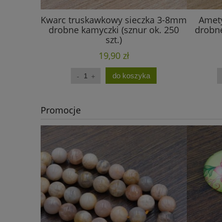
Kwarc truskawkowy sieczka 3-8mm
Amety
drobne kamyczki (sznur ok. 250
drobne
szt.)
19,90 zł
do koszyka
Promocje