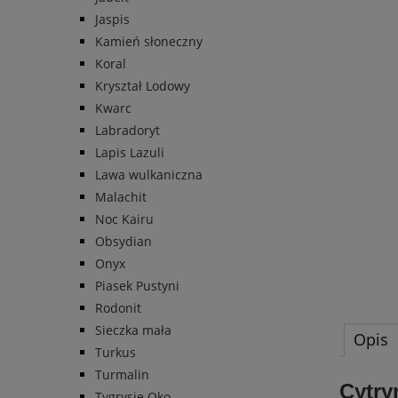
Jaspis
Kamień słoneczny
Koral
Kryształ Lodowy
Kwarc
Labradoryt
Lapis Lazuli
Lawa wulkaniczna
Malachit
Noc Kairu
Obsydian
Onyx
Piasek Pustyni
Rodonit
Sieczka mała
Opis
Turkus
Turmalin
Cytry
Tygrysie Oko