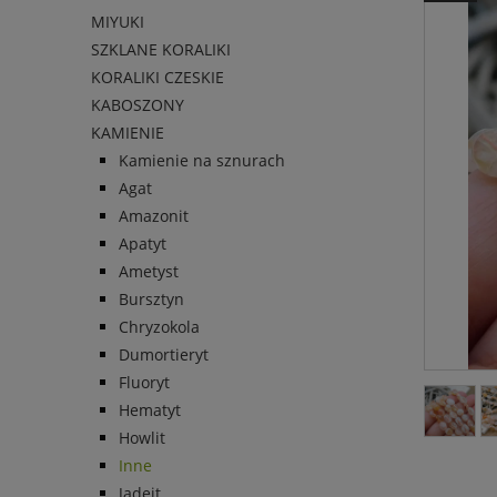
MIYUKI
SZKLANE KORALIKI
KORALIKI CZESKIE
KABOSZONY
KAMIENIE
Kamienie na sznurach
Agat
Amazonit
Apatyt
Ametyst
Bursztyn
Chryzokola
Dumortieryt
Fluoryt
Hematyt
Howlit
Inne
Jadeit