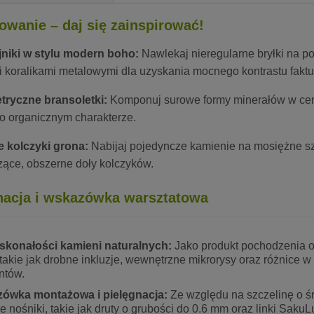
owanie – daj się zainspirować!
niki w stylu modern boho:
Nawlekaj nieregularne bryłki na po
i koralikami metalowymi dla uzyskania mocnego kontrastu faktu
ryczne bransoletki:
Komponuj surowe formy minerałów w centr
 o organicznym charakterze.
 kolczyki grona:
Nabijaj pojedyncze kamienie na mosiężne szpi
zące, obszerne doły kolczyków.
nacja i wskazówka warsztatowa
skonałości kamieni naturalnych:
Jako produkt pochodzenia o
takie jak drobne inkluzje, wewnętrzne mikrorysy oraz różnice 
ntów.
ówka montażowa i pielęgnacja:
Ze względu na szczelinę o śr
e nośniki, takie jak druty o grubości do 0.6 mm oraz linki Sak