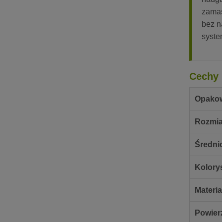
zamas
bez n
syste
Cechy 
Opako
Rozmia
Średni
Kolory
Materia
Powier