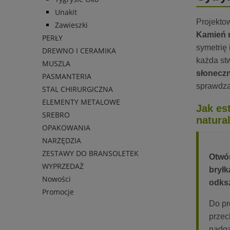
Unakit
Projekto
Zawieszki
Kamień 
PERŁY
symetrię
DREWNO I CERAMIKA
każda st
MUSZLA
słoneczn
PASMANTERIA
sprawdza
STAL CHIRURGICZNA
ELEMENTY METALOWE
Jak es
SREBRO
natura
OPAKOWANIA
NARZĘDZIA
ZESTAWY DO BRANSOLETEK
Otwór
WYPRZEDAŻ
bryłk
Nowości
odksz
Promocje
Do pr
przec
nadga