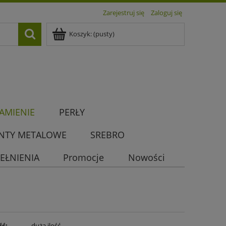
Zarejestruj się
Zaloguj się
Koszyk:
(pusty)
AMIENIE
PERŁY
NTY METALOWE
SREBRO
EŁNIENIA
Promocje
Nowości
ść:
duża ilość