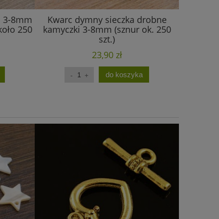
ka 3-8mm
Kwarc dymny sieczka drobne
Obsydian
koło 250
kamyczki 3-8mm (sznur ok. 250
kamyczk
szt.)
23,90 zł
do koszyka