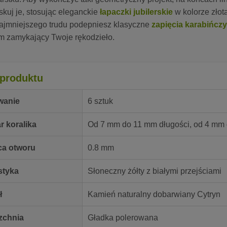
kuj je, stosując eleganckie
łapaczki jubilerskie
w kolorze złot
ajmniejszego trudu podepniesz klasyczne
zapięcia karabińczy
m zamykający Twoje rękodzieło.
produktu
wanie
6 sztuk
r koralika
Od 7 mm do 11 mm długości, od 4 mm 
ca otworu
0.8 mm
styka
Słoneczny żółty z białymi przejściami
ł
Kamień naturalny dobarwiany Cytryn
zchnia
Gładka polerowana