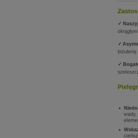
Zastos
✓ Naszyj
okrągłym
✓ Asymet
biżuterię
✓ Bogate
szeleszc
Pielęg
Niedo
wady, 
eleme
Wskaz
cieńsz