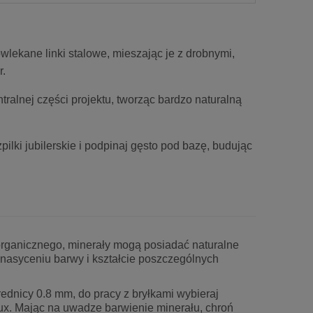
wlekane linki stalowe, mieszając je z drobnymi,
r.
alnej części projektu, tworząc bardzo naturalną
lki jubilerskie i podpinaj gęsto pod bazę, budując
rganicznego, minerały mogą posiadać naturalne
w nasyceniu barwy i kształcie poszczególnych
ednicy 0.8 mm, do pracy z bryłkami wybieraj
uLux. Mając na uwadze barwienie minerału, chroń