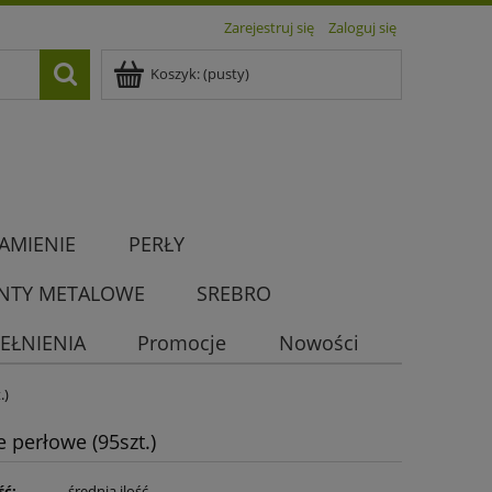
Zarejestruj się
Zaloguj się
Koszyk:
(pusty)
AMIENIE
PERŁY
NTY METALOWE
SREBRO
EŁNIENIA
Promocje
Nowości
.)
 perłowe (95szt.)
ść:
średnia ilość