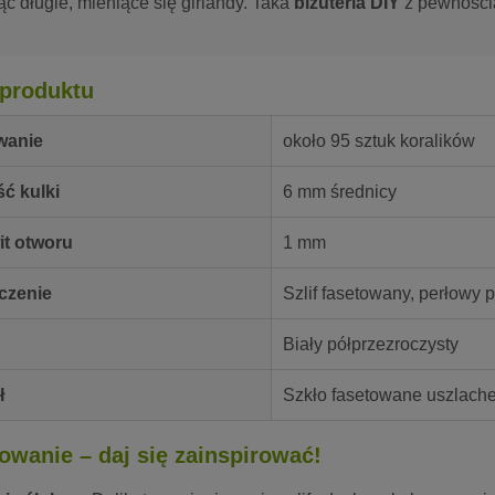
ąc długie, mieniące się girlandy. Taka
biżuteria DIY
z pewnością
produktu
wanie
około 95 sztuk koralików
ć kulki
6 mm średnicy
it otworu
1 mm
czenie
Szlif fasetowany, perłowy 
Biały półprzezroczysty
ł
Szkło fasetowane uszlache
owanie – daj się zainspirować!