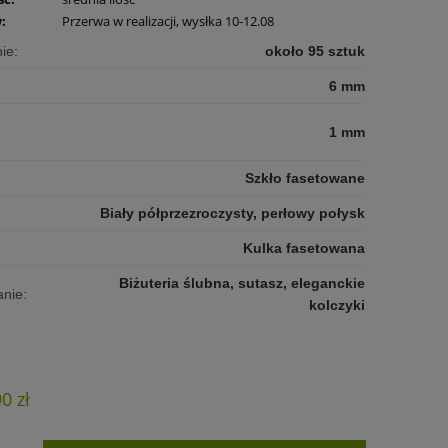
:
Przerwa w realizacji, wysłka 10-12.08
ie:
około 95 sztuk
6 mm
1 mm
Szkło fasetowane
Biały półprzezroczysty, perłowy połysk
Kulka fasetowana
Biżuteria ślubna, sutasz, eleganckie
nie:
kolczyki
90 zł