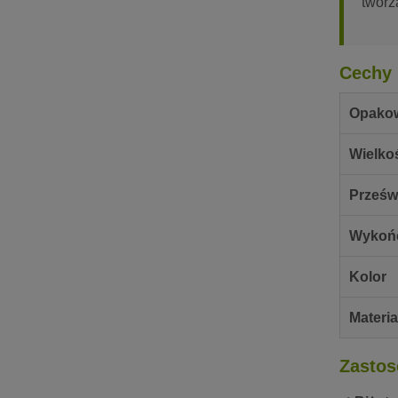
tworz
Cechy 
Opako
Wielkoś
Prześw
Wykoń
Kolor
Materia
Zastos