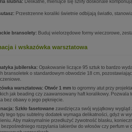
ria ślubna:
Delikatne, mieniące się szlify doskonale komponują
sutasz:
Przestrzenne koraliki świetnie odbijają światło, stano
ckie bransolety:
Buduj wielorzędowe formy wieczorowe, zestaw
nacja i wskazówka warsztatowa
atyka jubilerska:
Opakowanie liczące 95 sztuk to bardzo wydaj
h bransoletek o standardowym obwodzie 18 cm, pozostawiając 
czeniowe.
ówka warsztatowa:
Otwór 1 mm
to ogromny atut przy projek
takich jak beading czy zaawansowany haft koralikowy. Pozwala
ka bez obawy o jego pęknięcie.
gnacja:
Szkło fasetowane
zawdzięcza swój wyjątkowy wygląd z
dy tego typu subtelny dodatek wymaga delikatności, gdyż w w
eniu. Aby maksymalnie przedłużyć żywotność blasku, konieczni
 bezpośredniego rozpylania lakierów do włosów czy perfum w ok