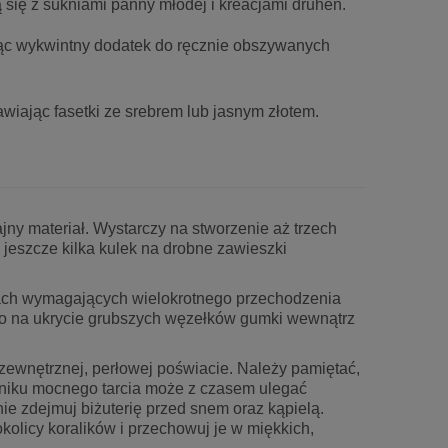
 się z sukniami panny młodej i kreacjami druhen.
wiąc wykwintny dodatek do ręcznie obszywanych
iając fasetki ze srebrem lub jasnym złotem.
ny materiał. Wystarczy na stworzenie aż trzech
jeszcze kilka kulek na drobne zawieszki
tach wymagających wielokrotnego przechodzenia
 to na ukrycie grubszych węzełków gumki wewnątrz
ewnętrznej, perłowej poświacie. Należy pamiętać,
yniku mocnego tarcia może z czasem ulegać
e zdejmuj biżuterię przed snem oraz kąpielą.
olicy koralików i przechowuj je w miękkich,