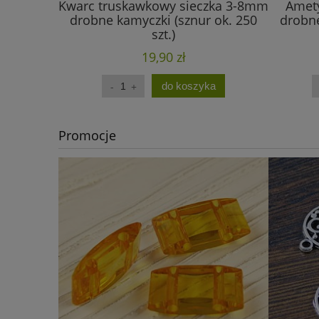
Kwarc truskawkowy sieczka 3-8mm
Amety
drobne kamyczki (sznur ok. 250
drobne
szt.)
19,90 zł
do koszyka
Promocje