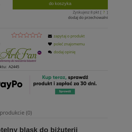
do koszyka
.
Zyskujesz
8
pkt [
?
]
dodaj do przechowalni
zapytaj o produkt
:
poleć znajomemu
dodaj opinię
ktu:
A2445
produkcie (0)
telny blask do biżuterii