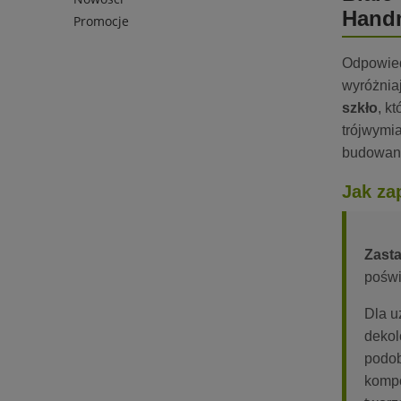
Hand
Promocje
Odpowiedn
wyróżniaj
szkło
, k
trójwymia
budowani
Jak za
Zasta
poświ
Dla u
dekol
podob
kompo