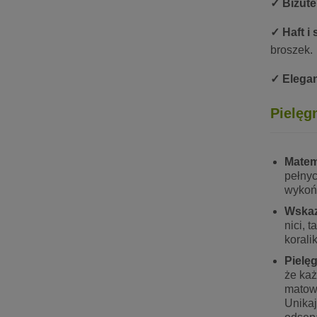
✓ Biżute
✓ Haft i 
broszek.
✓ Elegan
Pielęg
Matem
pełnyc
wykoń
Wskaz
nici, 
korali
Pielę
że każ
matowi
Unikaj