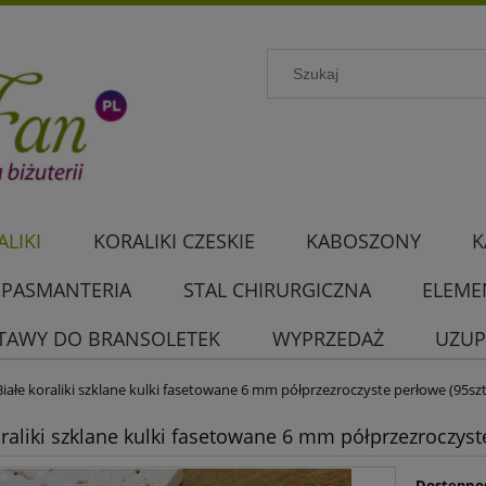
LIKI
KORALIKI CZESKIE
KABOSZONY
K
PASMANTERIA
STAL CHIRURGICZNA
ELEME
TAWY DO BRANSOLETEK
WYPRZEDAŻ
UZUP
Białe koraliki szklane kulki fasetowane 6 mm półprzezroczyste perłowe (95szt
oraliki szklane kulki fasetowane 6 mm półprzezroczyste
Dostępno