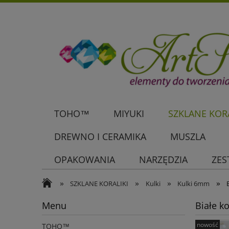
TOHO™
MIYUKI
SZKLANE KORA
DREWNO I CERAMIKA
MUSZLA
OPAKOWANIA
NARZĘDZIA
ZES
»
»
»
»
SZKLANE KORALIKI
Kulki
Kulki 6mm
Menu
Białe k
nowość
TOHO™