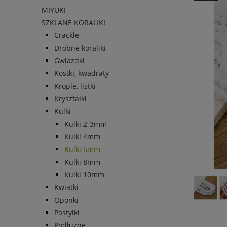
MIYUKI
SZKLANE KORALIKI
Crackle
Drobne koraliki
Gwiazdki
Kostki, kwadraty
Krople, listki
Kryształki
Kulki
Kulki 2-3mm
Kulki 4mm
Kulki 6mm
Kulki 8mm
Kulki 10mm
Kwiatki
Oponki
Pastylki
Podłużne