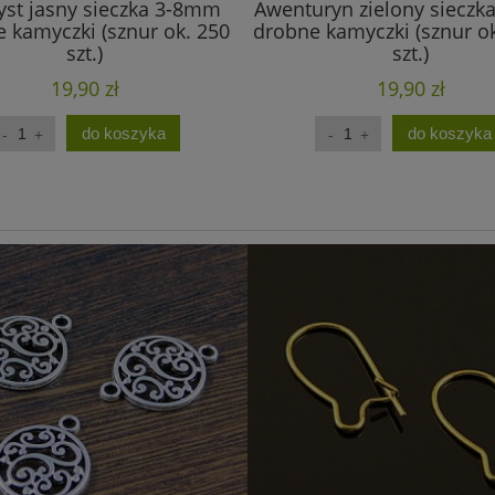
st jasny sieczka 3-8mm
Awenturyn zielony siecz
 kamyczki (sznur ok. 250
drobne kamyczki (sznur o
szt.)
szt.)
19,90 zł
19,90 zł
do koszyka
do koszyka