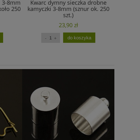
ka 3-8mm
Kwarc dymny sieczka drobne
Obsydian
koło 250
kamyczki 3-8mm (sznur ok. 250
kamyczk
szt.)
23,90 zł
do koszyka