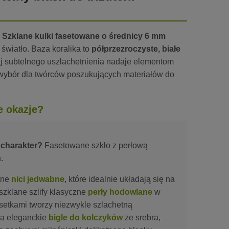
.
Szklane kulki fasetowane o średnicy 6 mm
światło. Baza koralika to
półprzezroczyste, białe
zaj subtelnego uszlachetnienia nadaje elementom
wybór dla twórców poszukujących materiałów do
e okazje?
 charakter?
Fasetowane szkło z perłową
.
atne
nici jedwabne
, które idealnie układają się na
szklane szlify klasyczne
perły hodowlane
w
fasetkami tworzy niezwykle szlachetną
 na eleganckie
bigle do kolczyków
ze srebra,