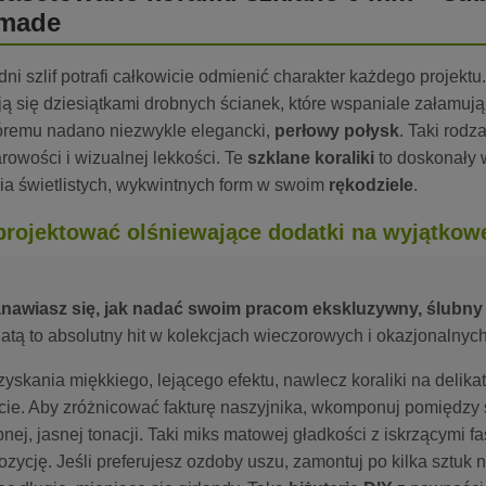
made
i szlif potrafi całkowicie odmienić charakter każdego projektu
ą się dziesiątkami drobnych ścianek, które wspaniale załamują 
tóremu nadano niezwykle elegancki,
perłowy połysk
. Taki rod
rowości i wizualnej lekkości. Te
szklane koraliki
to doskonały 
a świetlistych, wykwintnych form w swoim
rękodziele
.
projektować olśniewające dodatki na wyjątkow
nawiasz się, jak nadać swoim pracom ekskluzywny, ślubny
atą to absolutny hit w kolekcjach wieczorowych i okazjonalnych
zyskania miękkiego, lejącego efektu, nawlecz koraliki na delik
cie. Aby zróżnicować fakturę naszyjnika, wkomponuj pomiędzy 
nej, jasnej tonacji. Taki miks matowej gładkości z iskrzącymi 
zycję. Jeśli preferujesz ozdoby uszu, zamontuj po kilka sztuk