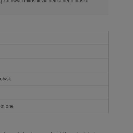
 zachwyci miłośniczki delikatnego blasku.
połysk
tnione