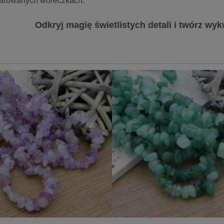
arowanych woreczkach.
Odkryj magię świetlistych detali i twórz wyk