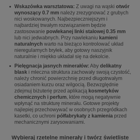
Wskazówka warsztatowa:
Z uwagi na wąski
otwór
wynoszący 0.7 mm
należy zrezygnować z grubych
nici woskowanych. Najbezpieczniejszym i
najbardziej trwałym rozwiązaniem będzie
zastosowanie
powlekanej linki stalowej 0.35 mm
lub nici jedwabnych. Przy nawlekaniu
kamieni
naturalnych
warto na bieżąco kontrolować układ
nieregularnych bryłek, aby gotowy naszyjnik
naturalnie i miękko układał się na dekolcie.
Pielęgnacja jasnych minerałów:
Aby
delikatny
blask
i mleczna struktura zachowały swoją czystość,
należy chronić powierzchnię przed długotrwałym
osiadaniem kurzu oraz wilgocią. Bezwzględnie
zdejmuj biżuterię przed aplikacją
kosmetyków
chemicznych i perfum
, które mogą negatywnie
wpłynąć na strukturę minerału. Gotowe projekty
najlepiej przechowywać w osobnych przegródkach
kasetki, co uchroni
półfabrykaty z kamienia
przed
mechanicznymi zarysowaniami.
Wybieraj rzetelne minerały i twórz świetliste