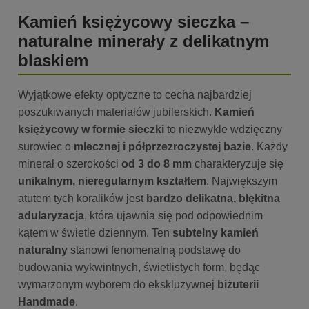
Kamień księżycowy sieczka –
naturalne minerały z delikatnym
blaskiem
Wyjątkowe efekty optyczne to cecha najbardziej
poszukiwanych materiałów jubilerskich.
Kamień
księżycowy w formie sieczki
to niezwykle wdzięczny
surowiec o
mlecznej i półprzezroczystej bazie
. Każdy
minerał o szerokości
od 3 do 8 mm
charakteryzuje się
unikalnym, nieregularnym kształtem
. Największym
atutem tych koralików jest
bardzo delikatna, błękitna
adularyzacja
, która ujawnia się pod odpowiednim
kątem w świetle dziennym. Ten
subtelny kamień
naturalny
stanowi fenomenalną podstawę do
budowania wykwintnych, świetlistych form, będąc
wymarzonym wyborem do ekskluzywnej
biżuterii
Handmade
.