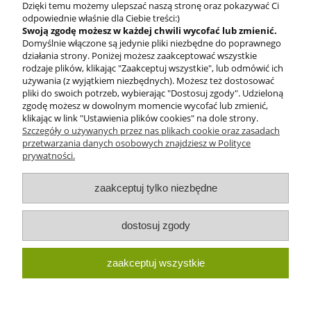
Dzięki temu możemy ulepszać naszą stronę oraz pokazywać Ci
odpowiednie właśnie dla Ciebie treści:)
Swoją zgodę możesz w każdej chwili wycofać lub zmienić.
Domyślnie włączone są jedynie pliki niezbędne do poprawnego
BEZPIECZNE
działania strony. Poniżej możesz zaakceptować wszystkie
PŁATNOŚCI
rodzaje plików, klikając "Zaakceptuj wszystkie", lub odmówić ich
używania (z wyjątkiem niezbędnych). Możesz też dostosować
pliki do swoich potrzeb, wybierając "Dostosuj zgody". Udzieloną
zgodę możesz w dowolnym momencie wycofać lub zmienić,
klikając w link "Ustawienia plików cookies" na dole strony.
Szczegóły o używanych przez nas plikach cookie oraz zasadach
przetwarzania danych osobowych znajdziesz w Polityce
prywatności.
O nas
zaakceptuj tylko niezbędne
Obsługa klienta
dostosuj zgody
Pomoc
zaakceptuj wszystkie
Moje konto