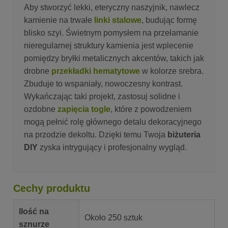
Aby stworzyć lekki, eteryczny naszyjnik, nawlecz
kamienie na trwałe
linki stalowe
, budując formę
blisko szyi. Świetnym pomysłem na przełamanie
nieregularnej struktury kamienia jest wplecenie
pomiędzy bryłki metalicznych akcentów, takich jak
drobne
przekładki hematytowe
w kolorze srebra.
Zbuduje to wspaniały, nowoczesny kontrast.
Wykańczając taki projekt, zastosuj solidne i
ozdobne
zapięcia togle
, które z powodzeniem
mogą pełnić rolę głównego detalu dekoracyjnego
na przodzie dekoltu. Dzięki temu Twoja
biżuteria
DIY
zyska intrygujący i profesjonalny wygląd.
Cechy produktu
Ilość na
Około 250 sztuk
sznurze