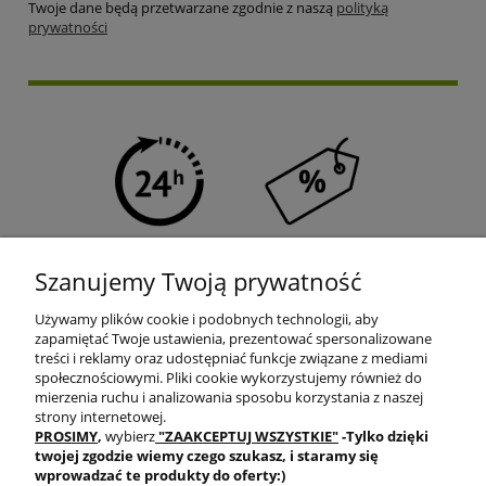
Twoje dane będą przetwarzane zgodnie z naszą
polityką
prywatności
SZYBKA WYSYŁKA
PROGRAM RABATOWY
Szanujemy Twoją prywatność
Używamy plików cookie i podobnych technologii, aby
zapamiętać Twoje ustawienia, prezentować spersonalizowane
treści i reklamy oraz udostępniać funkcje związane z mediami
społecznościowymi. Pliki cookie wykorzystujemy również do
mierzenia ruchu i analizowania sposobu korzystania z naszej
DARMOWA DOSTAWA
PRODUKTY OD RĘKI
strony internetowej.
PROSIMY
,
wybierz
"ZAAKCEPTUJ WSZYSTKIE"
-Tylko dzięki
twojej zgodzie
wiemy czego szukasz, i staramy się
wprowadzać te produkty do oferty:)