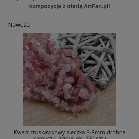
kompozycje z ofertą ArtFan.pl!
Nowości
Kwarc truskawkowy sieczka 3-8mm drobne
Am
kamyczki (sznur ok. 250 szt.)