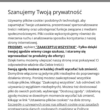
SZYBKA WYSYŁKA
PROGRAM RABATOWY
Szanujemy Twoją prywatność
Używamy plików cookie i podobnych technologii, aby
zapamiętać Twoje ustawienia, prezentować spersonalizowane
treści i reklamy oraz udostępniać funkcje związane z mediami
społecznościowymi. Pliki cookie wykorzystujemy również do
mierzenia ruchu i analizowania sposobu korzystania z naszej
DARMOWA DOSTAWA
PRODUKTY OD RĘKI
strony internetowej.
PROSIMY
,
wybierz
"ZAAKCEPTUJ WSZYSTKIE"
-Tylko dzięki
twojej zgodzie
wiemy czego szukasz, i staramy się
wprowadzać te produkty do oferty:)
Dzięki temu możemy ulepszać naszą stronę oraz pokazywać Ci
odpowiednie właśnie dla Ciebie treści:)
Swoją zgodę możesz w każdej chwili wycofać lub zmienić.
Domyślnie włączone są jedynie pliki niezbędne do poprawnego
BEZPIECZNE
działania strony. Poniżej możesz zaakceptować wszystkie
PŁATNOŚCI
rodzaje plików, klikając "Zaakceptuj wszystkie", lub odmówić ich
używania (z wyjątkiem niezbędnych). Możesz też dostosować
pliki do swoich potrzeb, wybierając "Dostosuj zgody". Udzieloną
zgodę możesz w dowolnym momencie wycofać lub zmienić,
klikając w link "Ustawienia plików cookies" na dole strony.
Szczegóły o używanych przez nas plikach cookie oraz zasadach
przetwarzania danych osobowych znajdziesz w Polityce