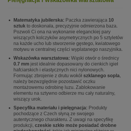
Matematyka jubilerska:
Paczka zawierająca
10
sztuk
to doskonała, precyzyjnie odmierzona baza.
Pozwoli Ci ona na wykonanie eleganckiej pary
wiszących kolczyków asymetrycznych po 5 sztyletów
na każde ucho lub stworzenie gęstego, kwiatowego
motywu w centralnej części wyplatanego naszyjnika.
Wskazówka warsztatowa:
Wąski otwór o średnicy
0.7 mm
jest idealnie dopasowany do cienkich igieł
hafciarskich i elastycznych nici nylonowych.
Formując zbrojenie z drutu wokół
szklanego sopla
,
należy bezwzględnie pozostawić oczku
montażowemu odrobinę luzu. Zablokowanie
elementu na sztywno odbierze mu cały naturalny,
wiszący urok.
Specyfika materiału i pielęgnacja:
Produkty
pochodzące z Czech słyną ze swojego
autentycznego charakteru. Z uwagi na specyfikę
produkcji,
czeskie szkło może posiadać drobne