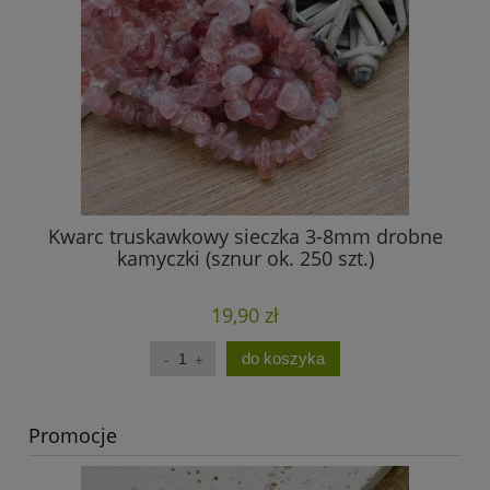
Kwarc truskawkowy sieczka 3-8mm drobne
Am
kamyczki (sznur ok. 250 szt.)
19,90 zł
do koszyka
Promocje