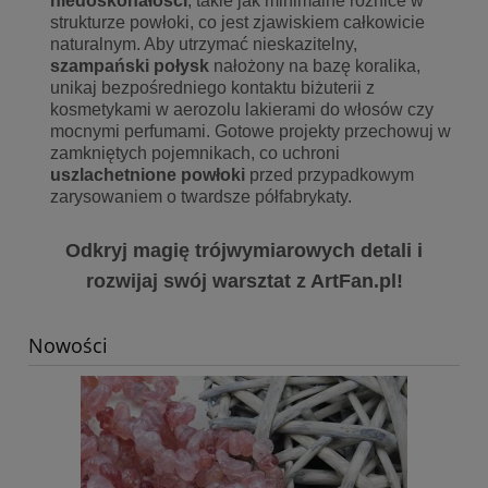
niedoskonałości
, takie jak minimalne różnice w
strukturze powłoki, co jest zjawiskiem całkowicie
naturalnym. Aby utrzymać nieskazitelny,
szampański połysk
nałożony na bazę koralika,
unikaj bezpośredniego kontaktu biżuterii z
kosmetykami w aerozolu lakierami do włosów czy
mocnymi perfumami. Gotowe projekty przechowuj w
zamkniętych pojemnikach, co uchroni
uszlachetnione powłoki
przed przypadkowym
zarysowaniem o twardsze półfabrykaty.
Odkryj magię trójwymiarowych detali i
rozwijaj swój warsztat z ArtFan.pl!
Nowości