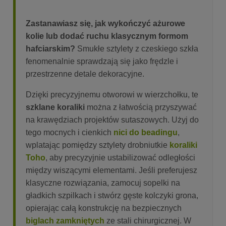
Zastanawiasz się, jak wykończyć ażurowe
kolie lub dodać ruchu klasycznym formom
hafciarskim?
Smukłe sztylety z czeskiego szkła
fenomenalnie sprawdzają się jako frędzle i
przestrzenne detale dekoracyjne.
Dzięki precyzyjnemu otworowi w wierzchołku, te
szklane koraliki
można z łatwością przyszywać
na krawędziach projektów sutaszowych. Użyj do
tego mocnych i cienkich
nici do beadingu
,
wplatając pomiędzy sztylety drobniutkie
koraliki
Toho
, aby precyzyjnie ustabilizować odległości
między wiszącymi elementami. Jeśli preferujesz
klasyczne rozwiązania, zamocuj sopelki na
gładkich szpilkach i stwórz gęste kolczyki grona,
opierając całą konstrukcję na bezpiecznych
biglach zamkniętych
ze stali chirurgicznej. W