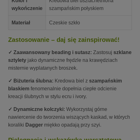
Kolor i
Kredowa biel uszlachetniona
wykończenie
szampańskim połyskiem
Materiał
Czeskie szkło
Zastosowanie – daj się zainspirować!
✓ Zaawansowany beading i sutasz:
Zastosuj
szklane
sztylety
jako dynamiczne frędzle na krawędziach
misternie wyplatanych broszek.
✓ Biżuteria ślubna:
Kredowa biel z
szampańskim
blaskiem
fenomenalnie dopełnia ciepłe odcienie
kreacji ślubnych w stylu ecru i ivory.
✓ Dynamiczne kolczyki:
Wykorzystaj górne
nawiercenie do tworzenia wiszących kaskad, w których
koraliki
Dagger
miękko opadają przy szyi.
Pielęgnacja i wskazówka warsztatowa