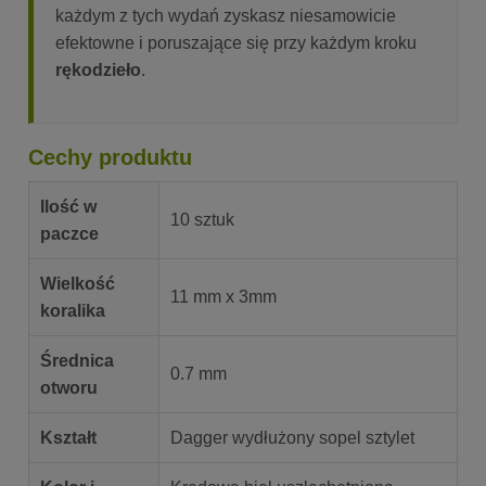
każdym z tych wydań zyskasz niesamowicie
efektowne i poruszające się przy każdym kroku
rękodzieło
.
Cechy produktu
Ilość w
10 sztuk
paczce
Wielkość
11 mm x 3mm
koralika
Średnica
0.7 mm
otworu
Kształt
Dagger wydłużony sopel sztylet