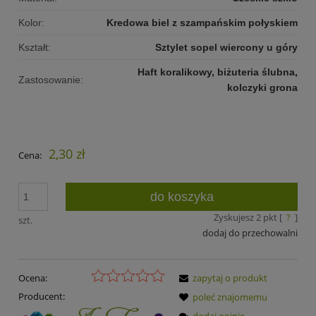
Kolor:
Kredowa biel z szampańskim połyskiem
Kształt:
Sztylet sopel wiercony u góry
Haft koralikowy, biżuteria ślubna,
Zastosowanie:
kolczyki grona
2,30 zł
Cena:
do koszyka
Zyskujesz
2
pkt [
?
]
szt.
dodaj do przechowalni
Ocena:
zapytaj o produkt
Producent:
poleć znajomemu
dodaj opinię