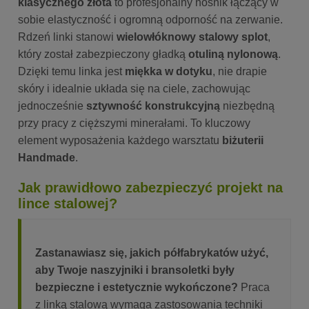
klasycznego złota
to profesjonalny nośnik łączący w
sobie elastyczność i ogromną odporność na zerwanie.
Rdzeń linki stanowi
wielowłóknowy stalowy splot
,
który został zabezpieczony gładką
otuliną nylonową
.
Dzięki temu linka jest
miękka w dotyku
, nie drapie
skóry i idealnie układa się na ciele, zachowując
jednocześnie
sztywność konstrukcyjną
niezbędną
przy pracy z cięższymi minerałami. To kluczowy
element wyposażenia każdego warsztatu
biżuterii
Handmade
.
Jak prawidłowo zabezpieczyć projekt na
lince stalowej?
Zastanawiasz się, jakich półfabrykatów użyć,
aby Twoje naszyjniki i bransoletki były
bezpieczne i estetycznie wykończone?
Praca
z linką stalową wymaga zastosowania techniki