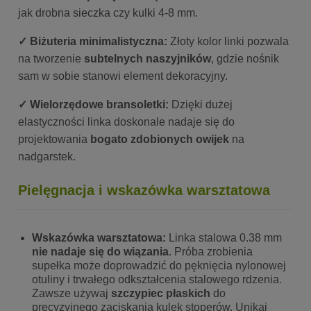
jak drobna sieczka czy kulki 4-8 mm.
✓ Biżuteria minimalistyczna:
Złoty kolor linki pozwala
na tworzenie
subtelnych naszyjników
, gdzie nośnik
sam w sobie stanowi element dekoracyjny.
✓ Wielorzędowe bransoletki:
Dzięki dużej
elastyczności linka doskonale nadaje się do
projektowania
bogato zdobionych owijek
na
nadgarstek.
Pielęgnacja i wskazówka warsztatowa
Wskazówka warsztatowa:
Linka stalowa 0.38 mm
nie nadaje się do wiązania
. Próba zrobienia
supełka może doprowadzić do pęknięcia nylonowej
otuliny i trwałego odkształcenia stalowego rdzenia.
Zawsze używaj
szczypiec płaskich
do
precyzyjnego zaciskania kulek stoperów. Unikaj