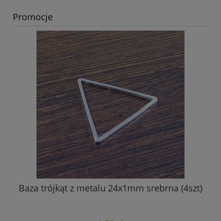
Promocje
Baza trójkąt z metalu 24x1mm srebrna (4szt)
K