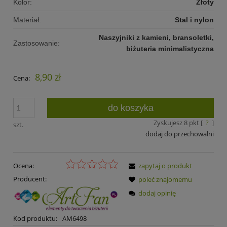
Kolor:
Złoty
Materiał:
Stal i nylon
Naszyjniki z kamieni, bransoletki,
Zastosowanie:
biżuteria minimalistyczna
8,90 zł
Cena:
do koszyka
Zyskujesz
8
pkt [
?
]
szt.
dodaj do przechowalni
Ocena:
zapytaj o produkt
Producent:
poleć znajomemu
dodaj opinię
Kod produktu:
AM6498