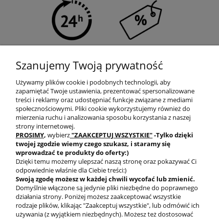
SZYBKA WYSYŁKA
PROGRAM RABATOWY
Szanujemy Twoją prywatność
Używamy plików cookie i podobnych technologii, aby
zapamiętać Twoje ustawienia, prezentować spersonalizowane
treści i reklamy oraz udostępniać funkcje związane z mediami
społecznościowymi. Pliki cookie wykorzystujemy również do
mierzenia ruchu i analizowania sposobu korzystania z naszej
DARMOWA DOSTAWA
PRODUKTY OD RĘKI
strony internetowej.
PROSIMY
,
wybierz
"ZAAKCEPTUJ WSZYSTKIE"
-Tylko dzięki
twojej zgodzie
wiemy czego szukasz, i staramy się
wprowadzać te produkty do oferty:)
Dzięki temu możemy ulepszać naszą stronę oraz pokazywać Ci
odpowiednie właśnie dla Ciebie treści:)
Swoją zgodę możesz w każdej chwili wycofać lub zmienić.
Domyślnie włączone są jedynie pliki niezbędne do poprawnego
BEZPIECZNE
działania strony. Poniżej możesz zaakceptować wszystkie
PŁATNOŚCI
rodzaje plików, klikając "Zaakceptuj wszystkie", lub odmówić ich
używania (z wyjątkiem niezbędnych). Możesz też dostosować