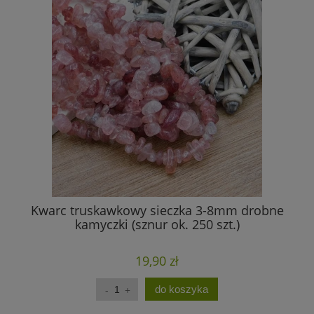
Kwarc truskawkowy sieczka 3-8mm drobne
Am
kamyczki (sznur ok. 250 szt.)
19,90 zł
do koszyka