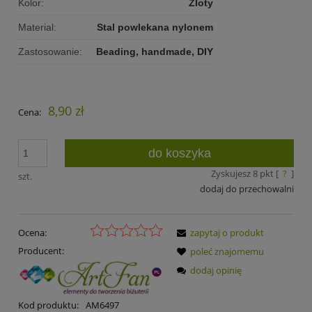
Kolor:
Zloty
Material:
Stal powlekana nylonem
Zastosowanie:
Beading, handmade, DIY
8,90 zł
Cena:
do koszyka
Zyskujesz
8
pkt [
?
]
szt.
dodaj do przechowalni
Ocena:
zapytaj o produkt
Producent:
poleć znajomemu
dodaj opinię
Kod produktu:
AM6497