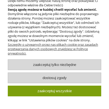
Dzięki temu możemy ulepszać naszą stronę oraz pokazywać Ci
odpowiednie właśnie dla Ciebie treści:)
Swoją zgodę możesz w każdej chwili wycofać lub zmienić.
Domyślnie włączone są jedynie pliki niezbędne do poprawnego
BEZPIECZNE
działania strony. Poniżej możesz zaakceptować wszystkie
PŁATNOŚCI
rodzaje plików, klikając "Zaakceptuj wszystkie", lub odmówić ich
używania (z wyjątkiem niezbędnych). Możesz też dostosować
pliki do swoich potrzeb, wybierając "Dostosuj zgody". Udzieloną
zgodę możesz w dowolnym momencie wycofać lub zmienić,
klikając w link "Ustawienia plików cookies" na dole strony.
Szczegóły o używanych przez nas plikach cookie oraz zasadach
przetwarzania danych osobowych znajdziesz w Polityce
prywatności.
O nas
zaakceptuj tylko niezbędne
Obsługa klienta
dostosuj zgody
Pomoc
zaakceptuj wszystkie
Moje konto
pokaż pełną wersję strony