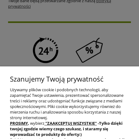
Twoje dane będą przetwarzane zgodnie z naszą
polityką
prywatności
SZYBKA WYSYŁKA
PROGRAM RABATOWY
Szanujemy Twoją prywatność
Używamy plików cookie i podobnych technologii, aby
zapamiętać Twoje ustawienia, prezentować spersonalizowane
treści i reklamy oraz udostępniać funkcje związane z mediami
społecznościowymi. Pliki cookie wykorzystujemy również do
mierzenia ruchu i analizowania sposobu korzystania z naszej
DARMOWA DOSTAWA
PRODUKTY OD RĘKI
strony internetowej.
PROSIMY
,
wybierz
"ZAAKCEPTUJ WSZYSTKIE"
-Tylko dzięki
twojej zgodzie
wiemy czego szukasz, i staramy się
wprowadzać te produkty do oferty:)