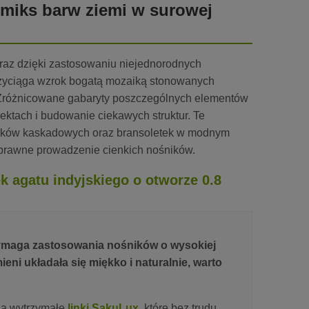
y miks barw ziemi w surowej
yraz dzięki zastosowaniu niejednorodnych
zyciąga wzrok bogatą mozaiką stonowanych
. Zróżnicowane gabaryty poszczególnych elementów
ktach i budowanie ciekawych struktur. Te
ników kaskadowych oraz bransoletek w modnym
sprawne prowadzenie cienkich nośników.
ek agatu indyjskiego o otworze 0.8
 wymaga zastosowania nośników o wysokiej
ni układała się miękko i naturalnie, warto
są wytrzymałe
linki SakuLux
, które bez trudu