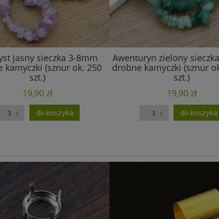
st jasny sieczka 3-8mm
Awenturyn zielony siecz
 kamyczki (sznur ok. 250
drobne kamyczki (sznur o
szt.)
szt.)
19,90 zł
19,90 zł
do koszyka
do koszyka