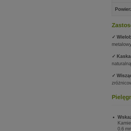
Powier
Zastos
✓ Wielob
metalowy
✓ Kaska
naturalną
✓ Wisząc
zróżnico
Pielęg
Wskaz
Kamien
0.6 m