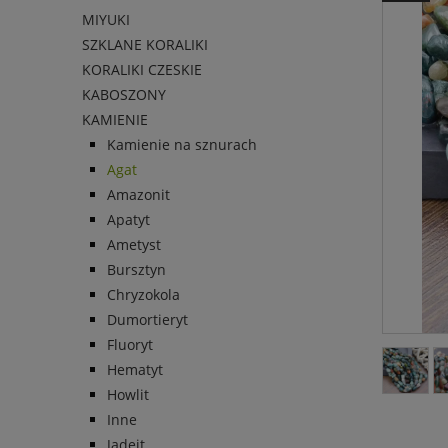
MIYUKI
SZKLANE KORALIKI
KORALIKI CZESKIE
KABOSZONY
KAMIENIE
Kamienie na sznurach
Agat
Amazonit
Apatyt
Ametyst
Bursztyn
Chryzokola
Dumortieryt
Fluoryt
Hematyt
Howlit
Inne
Jadeit