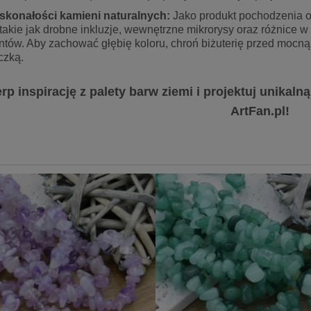
skonałości kamieni naturalnych:
Jako produkt pochodzenia o
takie jak drobne inkluzje, wewnętrzne mikrorysy oraz różnice 
tów. Aby zachować głębię koloru, chroń biżuterię przed mocn
czką.
rp inspirację z palety barw ziemi i projektuj unikaln
ArtFan.pl!