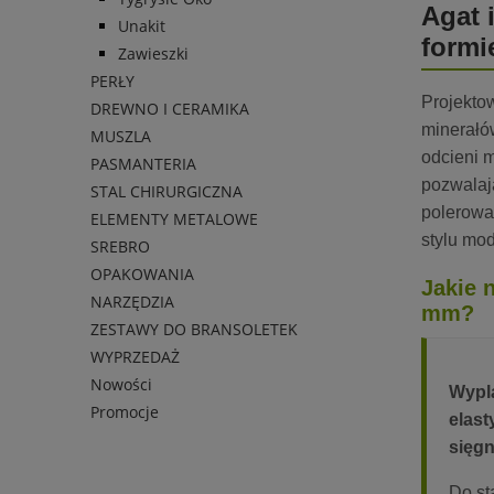
Agat 
Unakit
formi
Zawieszki
PERŁY
Projektow
DREWNO I CERAMIKA
minerałó
MUSZLA
odcieni 
PASMANTERIA
pozwalaj
STAL CHIRURGICZNA
polerow
ELEMENTY METALOWE
stylu mo
SREBRO
OPAKOWANIA
Jakie 
NARZĘDZIA
mm?
ZESTAWY DO BRANSOLETEK
WYPRZEDAŻ
Nowości
Wypla
Promocje
elast
sięgn
Do st