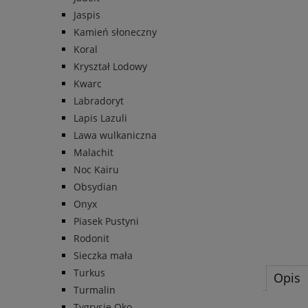
Jaspis
Kamień słoneczny
Koral
Kryształ Lodowy
Kwarc
Labradoryt
Lapis Lazuli
Lawa wulkaniczna
Malachit
Noc Kairu
Obsydian
Onyx
Piasek Pustyni
Rodonit
Sieczka mała
Turkus
Opis
Turmalin
Tygrysie Oko