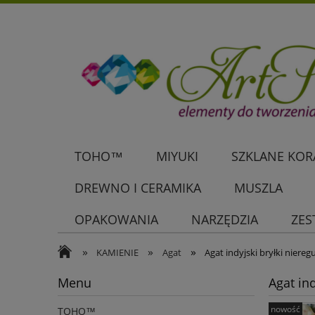
TOHO™
MIYUKI
SZKLANE KORA
DREWNO I CERAMIKA
MUSZLA
OPAKOWANIA
NARZĘDZIA
ZES
»
»
»
KAMIENIE
Agat
Agat indyjski bryłki niere
Menu
Agat in
nowość
TOHO™