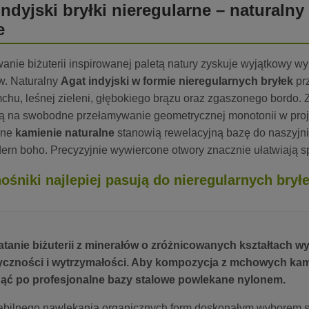
indyjski bryłki nieregularne – naturaln
e
anie biżuterii inspirowanej paletą natury zyskuje wyjątkowy w
w. Naturalny
Agat indyjski w formie nieregularnych bryłek
pr
mchu, leśnej zieleni, głębokiego brązu oraz zgaszonego bordo
ą na swobodne przełamywanie geometrycznej monotonii w proje
ane
kamienie naturalne
stanowią rewelacyjną bazę do naszyj
dern boho. Precyzyjnie wywiercone otwory znacznie ułatwiają 
nośniki najlepiej pasują do nieregularnych brył
tanie biżuterii z minerałów o zróżnicowanych kształtach
yczności i wytrzymałości. Aby kompozycja z mchowych kamie
ąć po profesjonalne bazy stalowe powlekane nylonem.
abilnego nawlekania organicznych form doskonałym wyborem 