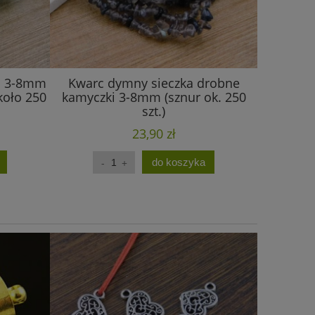
ka 3-8mm
Kwarc dymny sieczka drobne
Obsydian
koło 250
kamyczki 3-8mm (sznur ok. 250
kamyczk
szt.)
23,90 zł
do koszyka