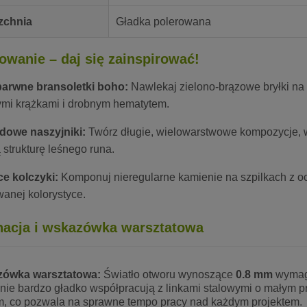
zchnia
Gładka polerowana
owanie – daj się zainspirować!
arwne bransoletki boho:
Nawlekaj zielono-brązowe bryłki na 
mi krążkami i drobnym hematytem.
dowe naszyjniki:
Twórz długie, wielowarstwowe kompozycje, w 
 strukturę leśnego runa.
e kolczyki:
Komponuj nieregularne kamienie na szpilkach z o
wanej kolorystyce.
nacja i wskazówka warsztatowa
ówka warsztatowa:
Światło otworu wynoszące
0.8 mm
wymaga
ie bardzo gładko współpracują z linkami stalowymi o małym pr
m, co pozwala na sprawne tempo pracy nad każdym projektem.