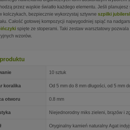
hodzą przez wąskie światło każdego elementu. Jeśli planujes
w kolczykach, bezpiecznie wykorzystaj sztywne
szpilki jubilers
ału. Całość gotowej kompozycji najwygodniej spiąć na nadgars
ińczyki
spięte ze stoperami. Taki zestaw warsztatowy pozwala
zyjnych wzorów.
produktu
wanie
10 sztuk
r koralika
Od 5 mm do 8 mm długości, od 5 mm d
ca otworu
0.8 mm
styka
Niejednorodny miks zieleni, brązów i z
ł
Oryginalny kamień naturalny Agat indyj