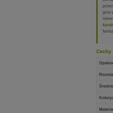
przec
gron 
miner
karab
fanta
Cechy 
Opako
Rozmia
Średni
Kolory
Materia