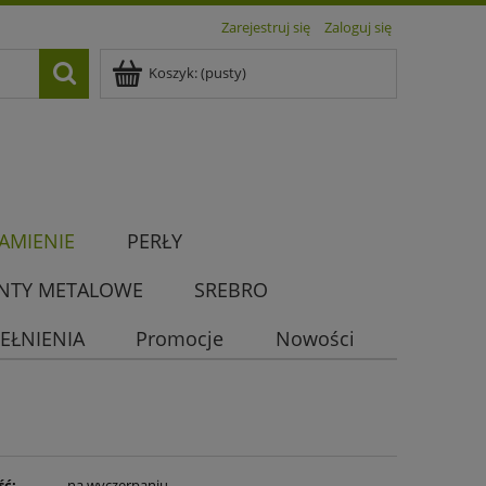
Zarejestruj się
Zaloguj się
Koszyk:
(pusty)
AMIENIE
PERŁY
NTY METALOWE
SREBRO
EŁNIENIA
Promocje
Nowości
ść:
na wyczerpaniu