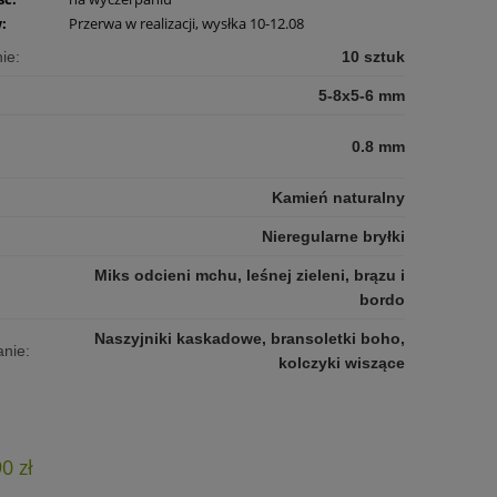
:
Przerwa w realizacji, wysłka 10-12.08
ie:
10 sztuk
5-8x5-6 mm
0.8 mm
Kamień naturalny
Nieregularne bryłki
Miks odcieni mchu, leśnej zieleni, brązu i
bordo
Naszyjniki kaskadowe, bransoletki boho,
nie:
kolczyki wiszące
90 zł